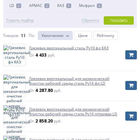
LD
АРМАС
КАЗ
Мифрил
2
2
5
2
Скрыть подбор
Сбросить
ПОКАЗАТЬ
11
Товаров:
По
:
Умолчанию
Цене
Рейтингу
Грязевик вертикальный сталь Ру10 фл КАЗ
4 433
От
руб.
Грязевик вертикальный для механической
очистки рабочей среды сталь Ру16 фл LD
4 287.80
От
руб.
Грязевик вертикальный для механической
очистки рабочей среды сталь Ру16 п/привар LD
2 858.20
От
руб.
Грязевик вертикальный для механической