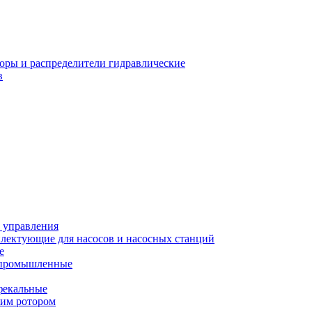
оры и распределители гидравлические
в
 управления
лектующие для насосов и насосных станций
е
 промышленные
фекальные
хим ротором