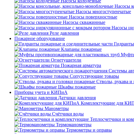
Насосы колодезные
Насосы к
Насосы многоступенчатые
Насосы поверхностные
Насосы скважинные
Насосы ци
Реле давления
Пожарное оборудование
Гидранты
Клапаны пожарные
Муфты
Огнетушители
Пожарная арматура
Системы ав
Сопутствующие товары
Стволы, рукава и
Шкафы пожарные
Приборы учета и КИПиА
Датчики давления
Комплектующие для КИ
Манометры
Счётчики воды
Теплосчетчики и ко
Термоманометры
Термометры и оправы