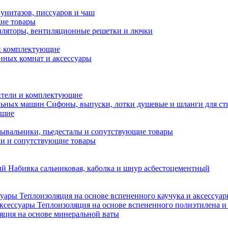
унитазов, писсуаров и чаш
ие товары
ляторы, вентиляционные решетки и лючки
и комплектующие
нных комнат и аксессуары
тели и комплектующие
Сифоны, выпуски, лотки душевые и шланги для с
ющие
ывальники, пьедесталы и сопутствующие товары
ки и сопутствующие товары
Набивка сальниковая, каболка и шнур асбестоцементный
Теплоизоляция на основе вспененного каучука и аксессуа
Теплоизоляция на основе вспененного полиэтилена и
яция на основе минеральной ваты