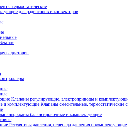
менты термостатические
ктующие для радиаторов и конвекторов
ые
ие
анельные
убчатые
ля радиаторов
а
контроллеры
тные
ьные
Клапаны регулирующие, электроприводы и комплектующ
Клапаны смесительные, термостатические 
ые
лапаны, краны балансировочные и комплектующие
ытовые
Регуляторы давления, перепада давления и комплектующие