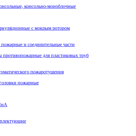
онсольные, консольно-моноблочные
ркуляционные с мокрым ротором
 пожарные и соединительные части
 противопожарные для пластиковых труб
томатического пожаротушения
 головки пожарные
ПиА
мплектующие