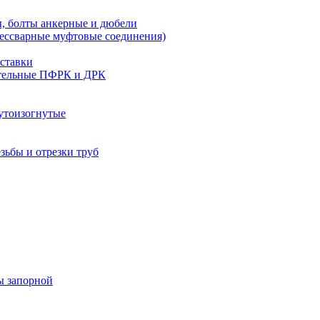
, болты анкерные и дюбели
бессварные муфтовые соединения)
ставки
тельные ПФРК и ДРК
утоизогнутые
езьбы и отрезки труб
ы запорной