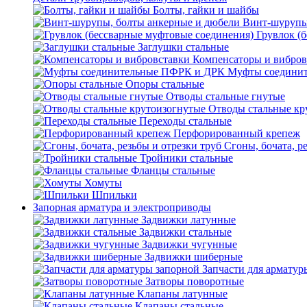
Болты, гайки и шайбы
Винт-шурупы
Грувлок (
Заглушки стальные
Компенсаторы и вибров
Муфты соедини
Опоры стальные
Отводы стальные гнутые
Отводы стальные кр
Переходы стальные
Перфорированный крепеж
Сгоны, бочата, р
Тройники стальные
Фланцы стальные
Хомуты
Шпильки
Запорная арматура и электроприводы
Задвижки латунные
Задвижки стальные
Задвижки чугунные
Задвижки шиберные
Запчасти для арматур
Затворы поворотные
Клапаны латунные
Клапаны стальные