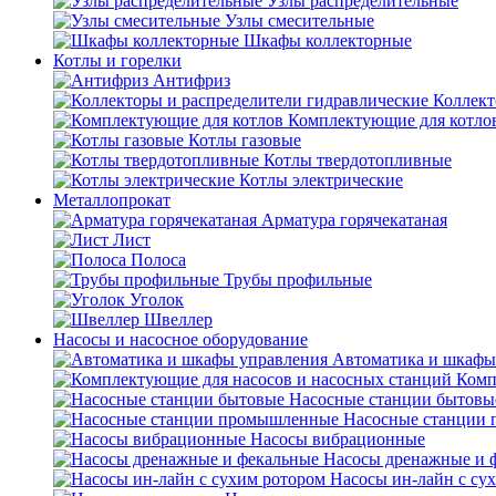
Узлы распределительные
Узлы смесительные
Шкафы коллекторные
Котлы и горелки
Антифриз
Коллект
Комплектующие для котло
Котлы газовые
Котлы твердотопливные
Котлы электрические
Металлопрокат
Арматура горячекатаная
Лист
Полоса
Трубы профильные
Уголок
Швеллер
Насосы и насосное оборудование
Автоматика и шкафы
Комп
Насосные станции бытовы
Насосные станции
Насосы вибрационные
Насосы дренажные и 
Насосы ин-лайн с су