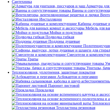
Сантехника
Арматура для 
Ванны и сопутствующ
Венти
Инсталляции
Кабины душевые 
Мебель для ва
Мойки и подстолья
Подводка гибкая
Поддоны душевые
Полотенцесуши
Смесители и комплекту
Трапы
Ум
Унитазы, бач
Теплоизоляция, уплотнения, защитные покрытия
Асбокартон и пергамин
Паронит листовой
Прокладки
Теплоизол
Техпластина резиновая