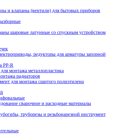
ны и клапаны (вентили) для бытовых приборов
разборные
аны шаровые латунные со спускным устройством
ечек
ектроприводы, редукторы для арматуры запорной
а PP-R
 для монтажа металлопластика
монтажа радиаторов
мент для монтажа сшитого полиэтилена
ый
лифовальные
дование сварочное и расходные материалы
убогибы, труборезы и резьбонарезной инструмент
ительные