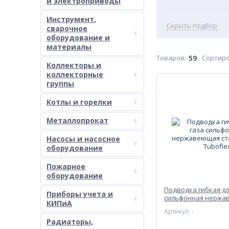
и электроприводы
Инструмент,
Скрыть подбор
сварочное
оборудование и
материалы
Товаров:
59
Сортиро
Коллекторы и
коллекторные
группы
Котлы и горелки
Металлопрокат
Насосы и насосное
оборудование
Пожарное
оборудование
Подводка гибкая дл
Приборы учета и
сильфонная нержа
КИПиА
сталь 3/4" г-г Tubofl
Артикул: -
Радиаторы,