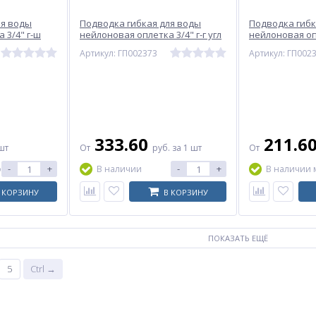
ля воды
Подводка гибкая для воды
Подводка гибк
 3/4" г-ш
нейлоновая оплетка 3/4" г-г угл
нейлоновая опл
ехники
ГИГАНТ Центр Сантехники
ГИГАНТ Центр 
Артикул: ГП002373
Артикул: ГП002
(Подольск)
(Подольск)
333.60
211.6
шт
От
руб.
за 1 шт
От
-
+
-
+
о
В наличии
В наличии 
 КОРЗИНУ
В КОРЗИНУ
ПОКАЗАТЬ ЕЩЁ
5
Ctrl →