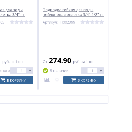
ая для воды
Подводка гибкая для воды
етка 3/4" г-г
нейлоновая оплетка 3/4"-1/2" г-г
Сантехники
угл ГИГАНТ Центр Сантехники
365
Артикул: ГП002399
(Подольск)
0
274.90
руб.
за 1 шт
От
руб.
за 1 шт
-
+
-
+
много
В наличии
В КОРЗИНУ
В КОРЗИНУ