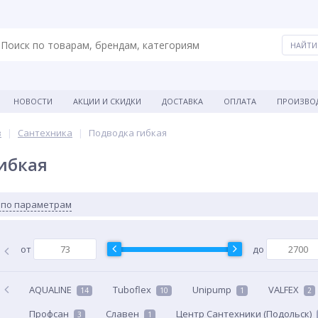
НОВОСТИ
АКЦИИ И СКИДКИ
ДОСТАВКА
ОПЛАТА
ПРОИЗВО
в
Сантехника
Подводка гибкая
ибкая
 по параметрам
от
до
AQUALINE
Tuboflex
Unipump
VALFEX
14
10
1
2
Профсан
Славен
Центр Сантехники (Подольск)
3
1