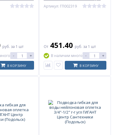
LINE
ГИГАНТ Центр Сантехники
Артикул: ГП002319
(Подольск)
0
451.40
руб.
за 1 шт
От
руб.
за 1 шт
-
+
-
+
много
В наличии много
В КОРЗИНУ
В КОРЗИНУ