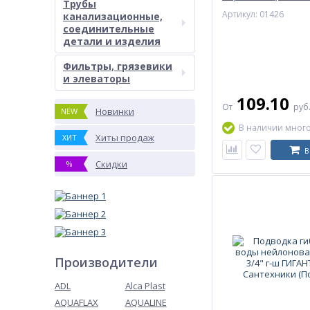
Трубы
AQUALINE
Артикул: 01426
канализационные,
соединительные
детали и изделия
Фильтры, грязевики
и элеваторы
109.10
От
руб
Новинки
NEW
В наличии мног
Хиты продаж
ХИТ
В
Скидки
%
Производители
ADL
Alca Plast
AQUAFLAX
AQUALINE