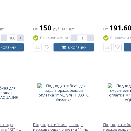
150
191.6
шт
От
руб.
за 1 шт
От
-
+
-
+
о
В наличии много
В наличии 
 КОРЗИНУ
В КОРЗИНУ
ля воды
Подводка гибкая для воды
Подводка гибк
ка 1/2" г-ш
нержавеющая оплетка 1" г-ш
нержавеющая 