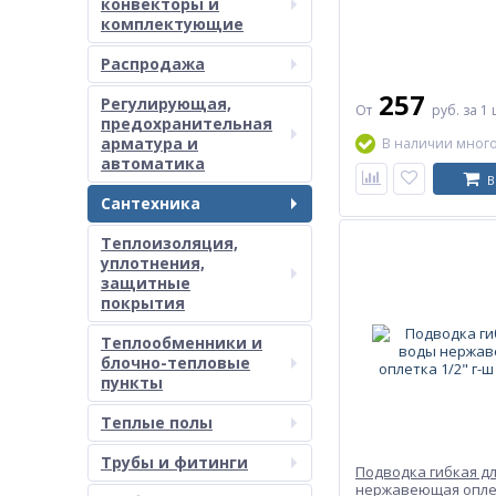
конвекторы и
комплектующие
Распродажа
257
Регулирующая,
От
руб.
за 1 
предохранительная
арматура и
В наличии мног
автоматика
В
Сантехника
Теплоизоляция,
уплотнения,
защитные
покрытия
Теплообменники и
блочно-тепловые
пункты
Теплые полы
Трубы и фитинги
Подводка гибкая д
нержавеющая оплет