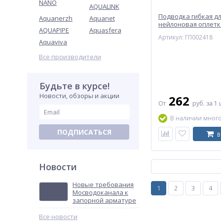
NANO
AQUALINK
Подводка гибкая д
Aquanerzh
Aquanet
нейлоновая оплетка
AQUAPIPE
Aquasfera
ГИГАНТ Центр Сант
Артикул: ГП002418
(Подольск)
Aquaviva
Все производители
Будьте в курсе!
Новости, обзоры и акции
262
От
руб.
за 1 
В наличии мног
ПОДПИСАТЬСЯ
В
Новости
Новые требования
1
2
3
4
Мосводоканала к
запорной арматуре
Все новости