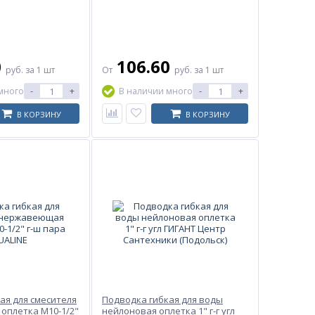
0
106.60
руб.
за 1 шт
От
руб.
за 1 шт
-
+
-
+
много
В наличии много
В КОРЗИНУ
В КОРЗИНУ
ая для смесителя
Подводка гибкая для воды
оплетка М10-1/2"
нейлоновая оплетка 1" г-г угл