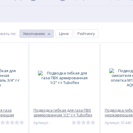
вать по
:
Умолчанию
Цене
Рейтингу
я газа
Подводка гибкая для газа ПВХ
Подводка гибк
веющая
армированная 1/2" г-г Tuboflex
нержавеющая 
ex
г-ш пара AQUA
Артикул: -
Артикул: 01440