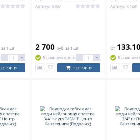
угл TF 800 FC Джилекс
г-ш пара AQUA
Артикул: 9007
Артикул: 04831
2 700
133.1
.
за 1 шт
руб.
за 1 шт
От
-
+
-
+
о
В наличии много
В наличии 
 КОРЗИНУ
В КОРЗИНУ