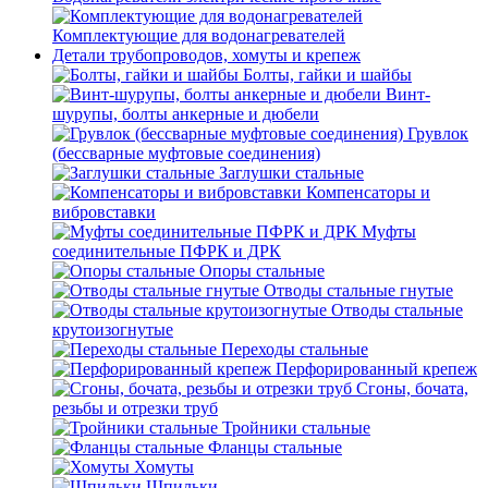
Комплектующие для водонагревателей
Детали трубопроводов, хомуты и крепеж
Болты, гайки и шайбы
Винт-
шурупы, болты анкерные и дюбели
Грувлок
(бессварные муфтовые соединения)
Заглушки стальные
Компенсаторы и
вибровставки
Муфты
соединительные ПФРК и ДРК
Опоры стальные
Отводы стальные гнутые
Отводы стальные
крутоизогнутые
Переходы стальные
Перфорированный крепеж
Сгоны, бочата,
резьбы и отрезки труб
Тройники стальные
Фланцы стальные
Хомуты
Шпильки