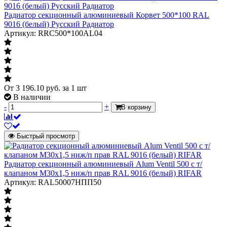
Радиатор секционный алюминиевый Корвет 500*100 RAL
9016 (белый) Русский Радиатор
Артикул: RRC500*100AL04
От
3 196.10
руб.
за 1 шт
В наличии
-
+
В корзину
Быстрый просмотр
Радиатор секционный алюминиевый Alum Ventil 500 с т/
клапаном М30х1,5 ниж/п прав RAL 9016 (белый) RIFAR
Артикул: RAL50007НПП50