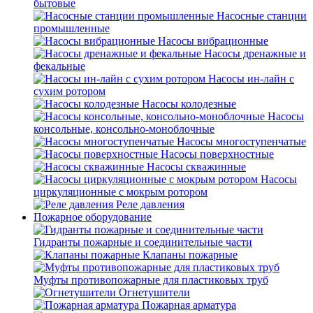
бытовые
Насосные станции
промышленные
Насосы вибрационные
Насосы дренажные и
фекальные
Насосы ин-лайн с
сухим ротором
Насосы колодезные
Насосы
консольные, консольно-моноблочные
Насосы многоступенчатые
Насосы поверхностные
Насосы скважинные
Насосы
циркуляционные с мокрым ротором
Реле давления
Пожарное оборудование
Гидранты пожарные и соединительные части
Клапаны пожарные
Муфты противопожарные для пластиковых труб
Огнетушители
Пожарная арматура