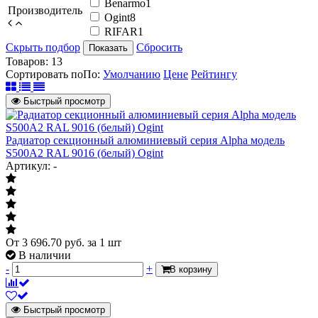
Benarmo
1
Производитель
Ogint
8
RIFAR
1
Скрыть подбор
Сбросить
Показать
Товаров:
13
Сортировать по
По
:
Умолчанию
Цене
Рейтингу
Быстрый просмотр
Радиатор секционный алюминиевый серия Alpha модель
S500A2 RAL 9016 (белый) Ogint
Артикул: -
От
3 696.70
руб.
за 1 шт
В наличии
-
+
В корзину
Быстрый просмотр