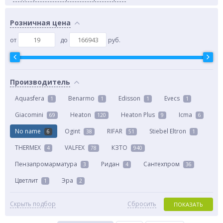
Розничная цена
от
до
руб.
Производитель
Aquasfera
Benarmo
Edisson
Evecs
1
1
1
1
Giacomini
Heaton
Heaton Plus
Icma
69
120
9
6
No name
Ogint
RIFAR
Stiebel Eltron
6
38
51
1
THERMEX
VALFEX
КЗТО
4
78
940
Пензапромарматура
Ридан
Сантехпром
3
4
36
Цветлит
Эра
1
2
Скрыть подбор
Сбросить
ПОКАЗАТЬ