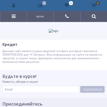
0
0
0
МЕНЮ
Кредит
Данный сайт является демо-версией готового интернет-магазина
ЭЛЕКТРОСИЛА для 1С-Битрикс. Вся информация на сайте не является
офертой, а служит лишь примером наполнения для ознакомления с
возможностями решения.
Будьте в курсе!
Новости, обзоры и акции
ПОДПИСАТЬСЯ
Присоединяйтесь