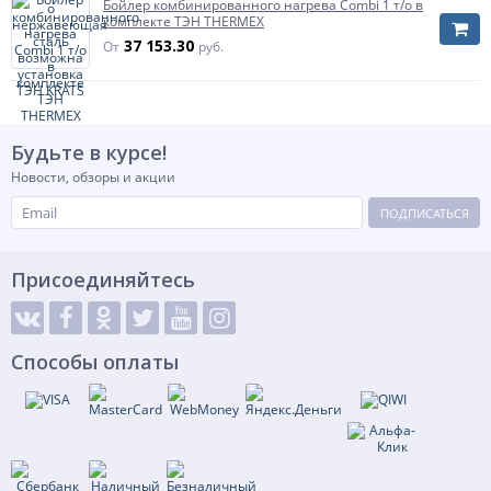
Бойлер комбинированного нагрева Combi 1 т/о в
мощность зависит от режима работы котла и
комплекте ТЭН THERMEX
его мощности.
37 153.30
От
руб.
Артикул
FV75010FS2
Мощность ТЭН
12 кВт
Подключение от котла (змеевик)
1"
Будьте в курсе!
Подключение к контуру ГВС
1 1/2"
Новости, обзоры и акции
Подключение к контуру рециркуляции
1/2"
ПОДПИСАТЬСЯ
Присоединяйтесь
Способы оплаты