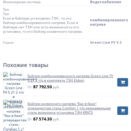
Инженерная система
Водоснабжение
Тип
Тип
Если в бойлере установлен ТЭН , то это
комбинированного
бойлер комбинированного нагрева. Если в
нагрева
бойлере нет ТЭН или есть возможность его
установки, то это бойлер косвенного нагрева.
Серия
Green Line FV S 2
Количество теплообменников
2 т/о
Наличие ТЭН
в комплекте ТЭН
Похожие товары
Рециркуляция
Рециркуляция
есть
Указывает наличие присоединения линии
Бойлер комбинированного нагрева Green Line FV
рециркуляции.
S 21 2 т/о в комплекте ТЭН Eldom
87 792.50
От
руб.
Масса нетто
240 кг
Страна происхождения
Болгария
Бойлер косвенного нагрева “бак в баке”
Объём
750 л
углеродистая сталь Comfort 1 т/о нержавеющая
Тип установки
сталь возможна установка ТЭН KRATS
напольный
67 574.30
От
руб.
Мощность теплообменника
Мощность теплообменника
Номинальный параметр. Действительная
98,6 кВт