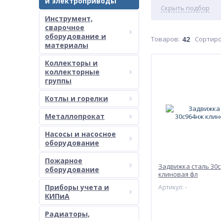
и электроприводы
Скрыть подбор
Инструмент,
сварочное
оборудование и
Товаров:
42
Сортиро
материалы
Коллекторы и
коллекторные
группы
Котлы и горелки
Металлопрокат
Насосы и насосное
оборудование
Пожарное
Задвижка сталь 30
оборудование
клиновая фл
Приборы учета и
Артикул: -
КИПиА
Радиаторы,