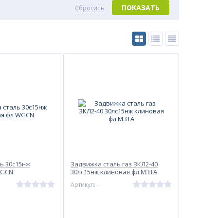
ПОКАЗАТЬ
Сбросить
ь 30с15нж
Задвижка сталь газ ЗКЛ2-40
WGCN
30лс15нж клиновая фл МЗТА
Артикул: -