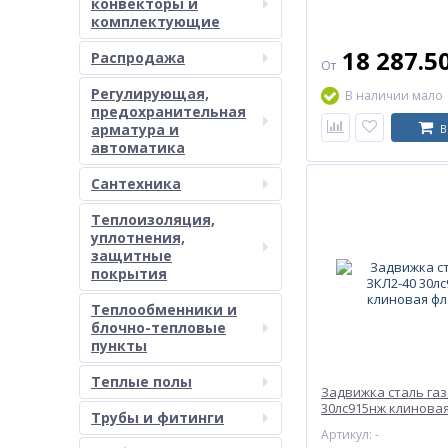
конвекторы и
комплектующие
18 287.5
Распродажа
От
Регулирующая,
В наличии мало
предохранительная
арматура и
В
автоматика
Сантехника
Теплоизоляция,
уплотнения,
защитные
покрытия
Теплообменники и
блочно-тепловые
пункты
Теплые полы
Задвижка сталь газ
30лс915нж клинова
Трубы и фитинги
Артикул: -