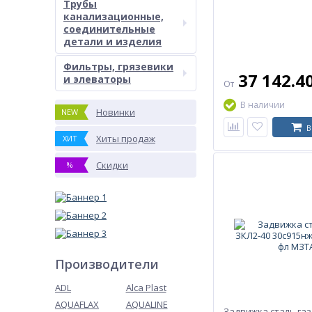
Трубы
канализационные,
соединительные
детали и изделия
Фильтры, грязевики
37 142.4
и элеваторы
От
В наличии
Новинки
NEW
В
Хиты продаж
ХИТ
Скидки
%
Производители
ADL
Alca Plast
AQUAFLAX
AQUALINE
Задвижка сталь газ