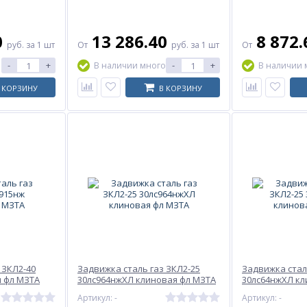
0
13 286.40
8 872
руб.
за 1 шт
От
руб.
за 1 шт
От
-
+
-
+
В наличии много
В наличии 
 КОРЗИНУ
В КОРЗИНУ
 ЗКЛ2-40
Задвижка сталь газ ЗКЛ2-25
Задвижка стал
я фл МЗТА
30лс964нжХЛ клиновая фл МЗТА
30лс64нжХЛ кл
Артикул: -
Артикул: -