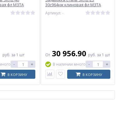
вая фл МЗТА
30с964нж клиновая фл МЗТА
Артикул: -
1
30 956.90
руб.
за 1 шт
От
руб.
за 1 шт
-
+
-
+
много
В наличии много
В КОРЗИНУ
В КОРЗИНУ