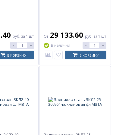
7.40
29 133.60
руб.
за 1 шт
От
руб.
за 1 шт
-
+
-
+
В наличии
В КОРЗИНУ
В КОРЗИНУ
ь ЗКЛ2-40
Задвижка сталь ЗКЛ2-25