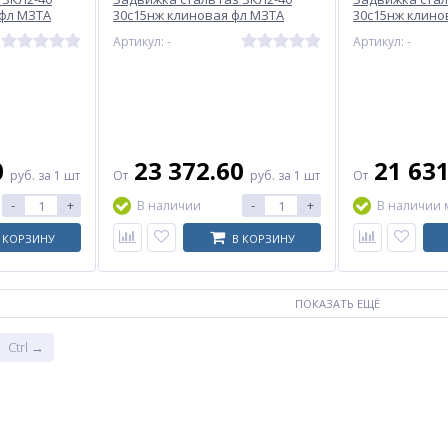
 фл МЗТА
30с15нж клиновая фл МЗТА
30с15нж клино
Артикул: -
Артикул: -
0
23 372.60
21 63
руб.
за 1 шт
От
руб.
за 1 шт
От
-
+
-
+
В наличии
В наличии 
 КОРЗИНУ
В КОРЗИНУ
ПОКАЗАТЬ ЕЩЁ
Ctrl →