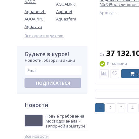
NANO
AQUALINK
30с915нж клиновая
Aquanerzh
Aquanet
Артикул: -
AQUAPIPE
Aquasfera
Aquaviva
Все производители
37 132.1
Будьте в курсе!
От
Новости, обзоры и акции
В наличии
В
ПОДПИСАТЬСЯ
Новости
1
2
3
4
Новые требования
Мосводоканала к
запорной арматуре
Все новости