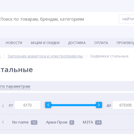
НОВОСТИ
АКЦИИ И СКИДКИ
ДОСТАВКА
ОПЛАТА
ПРОИЗВО
в
Запорная арматура и электроприводы
Задвижки стальные
стальные
 по параметрам
от
до
No name
Арма-Пром
МЗТА
12
6
24