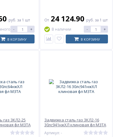
.60
24 124.90
руб.
за 1 шт
От
руб.
за 1 шт
-
+
-
+
много
В наличии
В КОРЗИНУ
В КОРЗИНУ
ь газ ЗКЛ2-25
Задвижка сталь газ ЗКЛ2-16
иновая фл МЗТА
30лс941нжХЛ клиновая фл МЗТА
Артикул: -