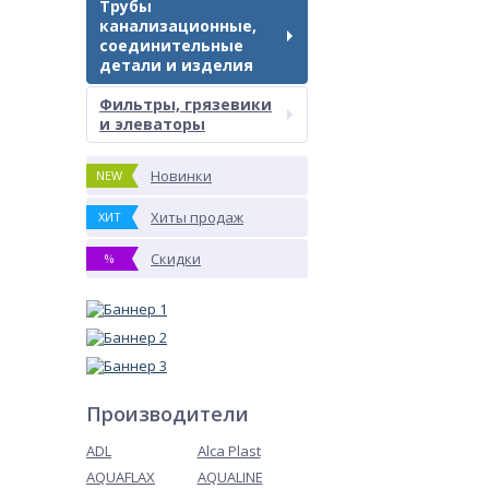
Трубы
канализационные,
соединительные
детали и изделия
Фильтры, грязевики
и элеваторы
Новинки
NEW
Хиты продаж
ХИТ
Скидки
%
Производители
ADL
Alca Plast
AQUAFLAX
AQUALINE