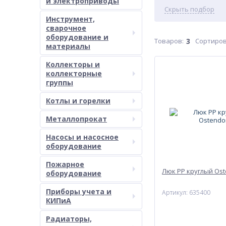
и электроприводы
Скрыть подбор
Инструмент,
сварочное
оборудование и
Товаров:
3
Сортиров
материалы
Коллекторы и
коллекторные
группы
Котлы и горелки
Металлопрокат
Насосы и насосное
оборудование
Пожарное
Люк РР круглый Ost
оборудование
Приборы учета и
Артикул: 635400
КИПиА
Радиаторы,