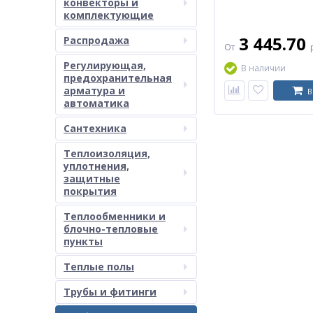
конвекторы и
комплектующие
3 445.70
Распродажа
От
Регулирующая,
В наличии
предохранительная
арматура и
В
автоматика
Сантехника
Теплоизоляция,
уплотнения,
защитные
покрытия
Теплообменники и
блочно-тепловые
пункты
Теплые полы
Трубы и фитинги