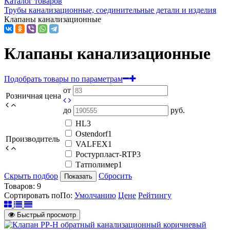
Каталог товаров
Трубы канализационные, соединительные детали и изделия
Клапаны канализационные
Клапаны канализационные
Подобрать товары по параметрам
от
Розничная цена
до
руб.
HL
3
Ostendorf
1
Производитель
VALFEX
1
Ростурпласт-RTP
3
Татполимер
1
Скрыть подбор
Сбросить
Показать
Товаров:
9
Сортировать по
По
:
Умолчанию
Цене
Рейтингу
Быстрый просмотр