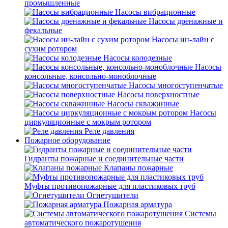
промышленные
Насосы вибрационные
Насосы дренажные и
фекальные
Насосы ин-лайн с
сухим ротором
Насосы колодезные
Насосы
консольные, консольно-моноблочные
Насосы многоступенчатые
Насосы поверхностные
Насосы скважинные
Насосы
циркуляционные с мокрым ротором
Реле давления
Пожарное оборудование
Гидранты пожарные и соединительные части
Клапаны пожарные
Муфты противопожарные для пластиковых труб
Огнетушители
Пожарная арматура
Системы
автоматического пожаротушения