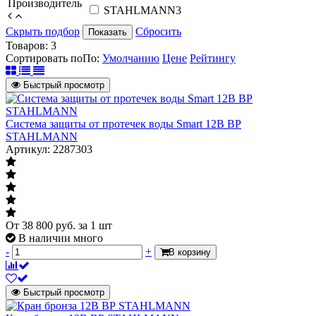
Производитель
STAHLMANN
3
Скрыть подбор
Сбросить
Показать
Товаров:
3
Сортировать по
По
:
Умолчанию
Цене
Рейтингу
Быстрый просмотр
Система защиты от протечек воды Smart 12В ВР
STAHLMANN
Артикул: 2287303
От
38 800
руб.
за 1 шт
В наличии много
-
+
В корзину
Быстрый просмотр