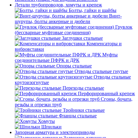
Детали трубопроводов, хомуты и крепеж
Болты, гайки и шайбы
Винт-
шурупы, болты анкерные и дюбели
Грувлок
(бессварные муфтовые соединения)
Заглушки стальные
Компенсаторы и
вибровставки
Муфты
соединительные ПФРК и ДРК
Опоры стальные
Отводы стальные гнутые
Отводы стальные
крутоизогнутые
Переходы стальные
Перфорированный крепеж
Сгоны, бочата,
резьбы и отрезки труб
Тройники стальные
Фланцы стальные
Хомуты
Шпильки
Запорная арматура и электроприводы
Задвижки латунные