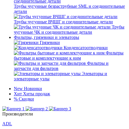
Трубы чугунные безраструбные SML и соединительные
детали
Трубы чугунные ВЧШГ и соединительные детали
Трубы
чугунные ЧК и соединительные детали
Фильтры, грязевики и элеваторы
Грязевики
Конденсатоотводчики
Фильтры
бытовые и комплектующие к ним
Фильтры и
запчасти для фильтров
Элеваторы и
элеваторные узлы
New
Новинки
Хит
Хиты продаж
%
Скидки
Производители
ADL