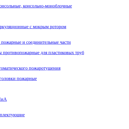
онсольные, консольно-моноблочные
ркуляционные с мокрым ротором
 пожарные и соединительные части
 противопожарные для пластиковых труб
томатического пожаротушения
 головки пожарные
ПиА
мплектующие