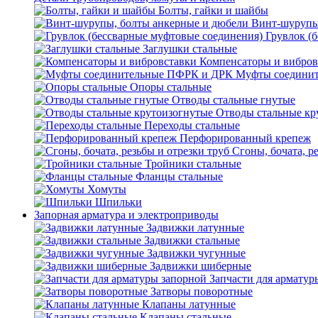
Болты, гайки и шайбы
Винт-шурупы
Грувлок (
Заглушки стальные
Компенсаторы и вибров
Муфты соедини
Опоры стальные
Отводы стальные гнутые
Отводы стальные кр
Переходы стальные
Перфорированный крепеж
Сгоны, бочата, р
Тройники стальные
Фланцы стальные
Хомуты
Шпильки
Запорная арматура и электроприводы
Задвижки латунные
Задвижки стальные
Задвижки чугунные
Задвижки шиберные
Запчасти для арматур
Затворы поворотные
Клапаны латунные
Клапаны стальные