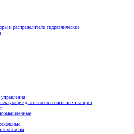
оры и распределители гидравлические
в
 управления
лектующие для насосов и насосных станций
е
 промышленные
фекальные
хим ротором