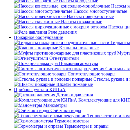
Насосы колодезные
Насосы к
Насосы многоступенчатые
Насосы поверхностные
Насосы скважинные
Насосы ци
Реле давления
Пожарное оборудование
Гидранты
Клапаны пожарные
Муфты
Огнетушители
Пожарная арматура
Системы ав
Сопутствующие товары
Стволы, рукава и
Шкафы пожарные
Приборы учета и КИПиА
Датчики давления
Комплектующие для КИ
Манометры
Счётчики воды
Теплосчетчики и ко
Термоманометры
Термометры и оправы