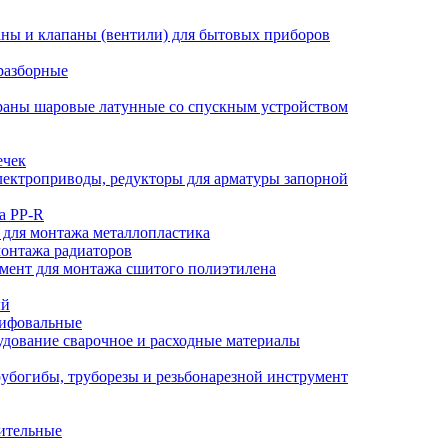
ны и клапаны (вентили) для бытовых приборов
разборные
аны шаровые латунные со спускным устройством
ечек
ектроприводы, редукторы для арматуры запорной
а PP-R
 для монтажа металлопластика
монтажа радиаторов
мент для монтажа сшитого полиэтилена
ый
лифовальные
дование сварочное и расходные материалы
убогибы, труборезы и резьбонарезной инструмент
ительные