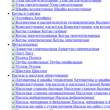
Узлы распределительные
Узлы смесительные
Шкафы коллекторные
Котлы и горелки
Антифриз
Коллект
Комплектующие для котло
Котлы газовые
Котлы твердотопливные
Котлы электрические
Металлопрокат
Арматура горячекатаная
Лист
Полоса
Трубы профильные
Уголок
Швеллер
Насосы и насосное оборудование
Автоматика и шкафы
Комп
Насосные станции бытовы
Насосные станции
Насосы вибрационные
Насосы дренажные и 
Насосы ин-лайн с су