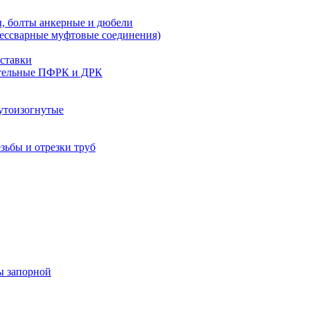
, болты анкерные и дюбели
бессварные муфтовые соединения)
ставки
тельные ПФРК и ДРК
утоизогнутые
езьбы и отрезки труб
ы запорной