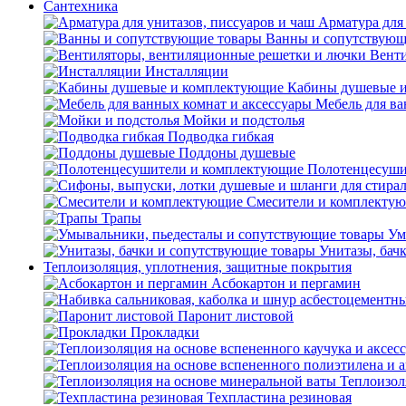
Сантехника
Арматура для 
Ванны и сопутствующ
Венти
Инсталляции
Кабины душевые 
Мебель для ва
Мойки и подстолья
Подводка гибкая
Поддоны душевые
Полотенцесуши
Смесители и комплекту
Трапы
Ум
Унитазы, бач
Теплоизоляция, уплотнения, защитные покрытия
Асбокартон и пергамин
Паронит листовой
Прокладки
Теплоизол
Техпластина резиновая