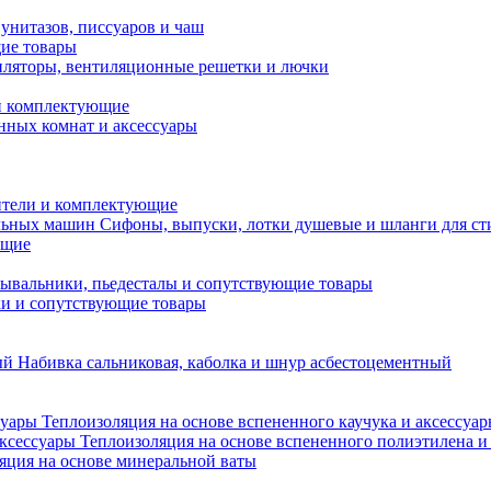
унитазов, писсуаров и чаш
ие товары
ляторы, вентиляционные решетки и лючки
и комплектующие
нных комнат и аксессуары
тели и комплектующие
Сифоны, выпуски, лотки душевые и шланги для с
ющие
ывальники, пьедесталы и сопутствующие товары
ки и сопутствующие товары
Набивка сальниковая, каболка и шнур асбестоцементный
Теплоизоляция на основе вспененного каучука и аксессуа
Теплоизоляция на основе вспененного полиэтилена и
яция на основе минеральной ваты