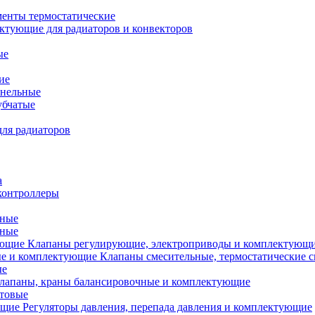
менты термостатические
ктующие для радиаторов и конвекторов
ые
ие
анельные
убчатые
ля радиаторов
а
контроллеры
тные
ьные
Клапаны регулирующие, электроприводы и комплектующ
Клапаны смесительные, термостатические 
ые
лапаны, краны балансировочные и комплектующие
ытовые
Регуляторы давления, перепада давления и комплектующие