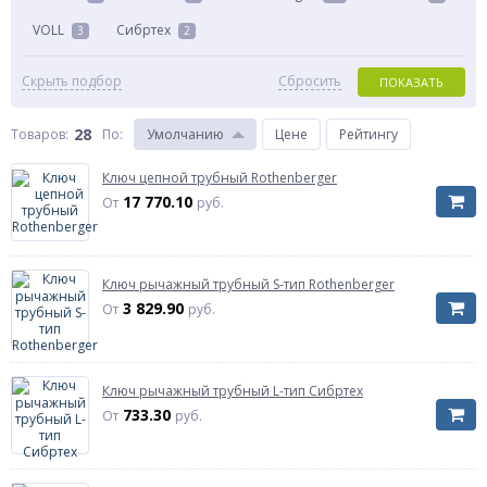
VOLL
Сибртех
3
2
Скрыть подбор
Сбросить
ПОКАЗАТЬ
28
Товаров:
По
:
Умолчанию
Цене
Рейтингу
Ключ цепной трубный Rothenberger
17 770.10
От
руб.
Ключ рычажный трубный S-тип Rothenberger
3 829.90
От
руб.
Ключ рычажный трубный L-тип Сибртех
733.30
От
руб.