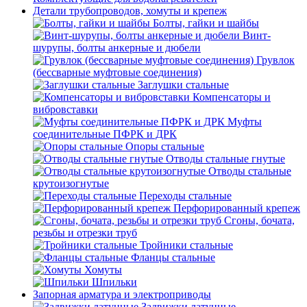
Детали трубопроводов, хомуты и крепеж
Болты, гайки и шайбы
Винт-
шурупы, болты анкерные и дюбели
Грувлок
(бессварные муфтовые соединения)
Заглушки стальные
Компенсаторы и
вибровставки
Муфты
соединительные ПФРК и ДРК
Опоры стальные
Отводы стальные гнутые
Отводы стальные
крутоизогнутые
Переходы стальные
Перфорированный крепеж
Сгоны, бочата,
резьбы и отрезки труб
Тройники стальные
Фланцы стальные
Хомуты
Шпильки
Запорная арматура и электроприводы
Задвижки латунные