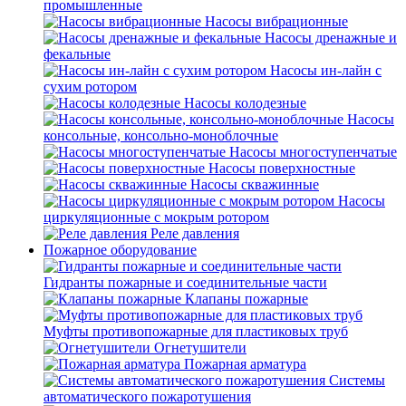
промышленные
Насосы вибрационные
Насосы дренажные и
фекальные
Насосы ин-лайн с
сухим ротором
Насосы колодезные
Насосы
консольные, консольно-моноблочные
Насосы многоступенчатые
Насосы поверхностные
Насосы скважинные
Насосы
циркуляционные с мокрым ротором
Реле давления
Пожарное оборудование
Гидранты пожарные и соединительные части
Клапаны пожарные
Муфты противопожарные для пластиковых труб
Огнетушители
Пожарная арматура
Системы
автоматического пожаротушения