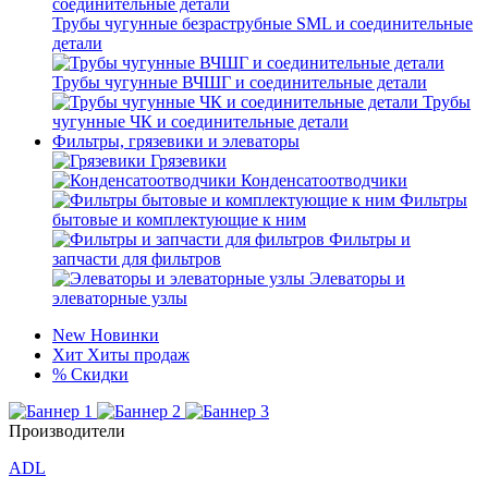
Трубы чугунные безраструбные SML и соединительные
детали
Трубы чугунные ВЧШГ и соединительные детали
Трубы
чугунные ЧК и соединительные детали
Фильтры, грязевики и элеваторы
Грязевики
Конденсатоотводчики
Фильтры
бытовые и комплектующие к ним
Фильтры и
запчасти для фильтров
Элеваторы и
элеваторные узлы
New
Новинки
Хит
Хиты продаж
%
Скидки
Производители
ADL