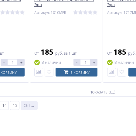
Эра
Эра
Артикул: 1010MER
Артикул: 1717M
185
185
шт
От
руб.
за 1 шт
От
руб
-
+
-
+
В наличии
В наличии
 КОРЗИНУ
В КОРЗИНУ
ПОКАЗАТЬ ЕЩЁ
14
15
Ctrl →