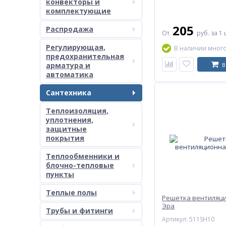
конвекторы и
комплектующие
205
Распродажа
От
руб.
за 1 
Регулирующая,
В наличии мног
предохранительная
арматура и
В
автоматика
Сантехника
Теплоизоляция,
уплотнения,
защитные
покрытия
Теплообменники и
блочно-тепловые
пункты
Теплые полы
Решетка вентиляц
Эра
Трубы и фитинги
Артикул: 511SH10