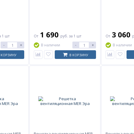
1 690
3 060
а 1 шт
От
руб.
за 1 шт
От
-
+
-
+
В наличии
В наличии
 КОРЗИНУ
В КОРЗИНУ
ионная MER
Решетка вентиляционная MER
Решетка вент