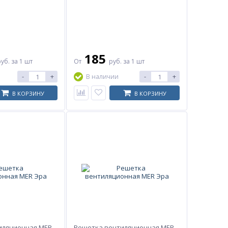
185
руб.
за 1 шт
От
руб.
за 1 шт
-
+
-
+
В наличии
В КОРЗИНУ
В КОРЗИНУ
иляционная MER
Решетка вентиляционная MER