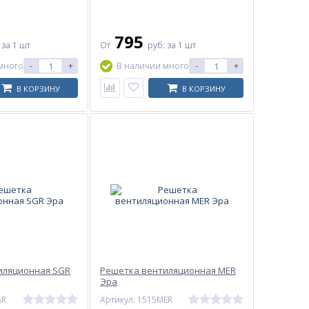
795
.
за 1 шт
От
руб.
за 1 шт
-
+
-
+
много
В наличии много
В КОРЗИНУ
В КОРЗИНУ
иляционная SGR
Решетка вентиляционная MER
Эра
GR
Артикул: 1515MER