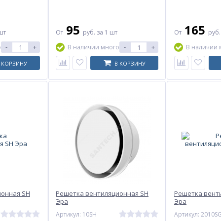
95
165
шт
От
руб.
за 1 шт
От
руб
-
+
-
+
о
В наличии много
В наличии 
 КОРЗИНУ
В КОРЗИНУ
ионная SH
Решетка вентиляционная SH
Решетка вент
Эра
Эра
Артикул: 10SH
Артикул: 2010S