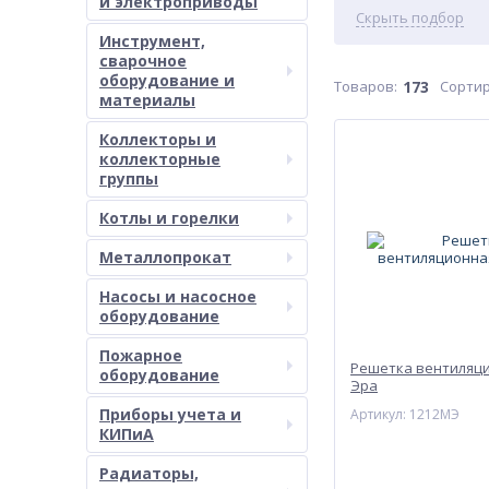
и электроприводы
Скрыть подбор
Инструмент,
сварочное
оборудование и
Товаров:
173
Сортир
материалы
Коллекторы и
коллекторные
группы
Котлы и горелки
Металлопрокат
Насосы и насосное
оборудование
Пожарное
Решетка вентиляц
оборудование
Эра
Приборы учета и
Артикул: 1212МЭ
КИПиА
Радиаторы,