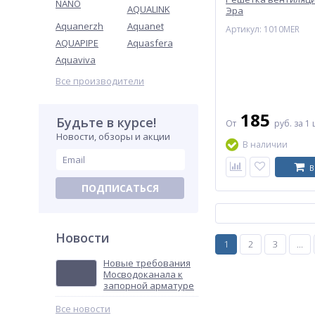
NANO
AQUALINK
Эра
Aquanerzh
Aquanet
Артикул: 1010MER
AQUAPIPE
Aquasfera
Aquaviva
Все производители
185
Будьте в курсе!
От
руб.
за 1 
Новости, обзоры и акции
В наличии
В
ПОДПИСАТЬСЯ
Новости
1
2
3
...
Новые требования
Мосводоканала к
запорной арматуре
Все новости