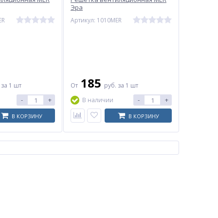
Эра
ER
Артикул: 1010MER
185
.
за 1 шт
От
руб.
за 1 шт
-
+
-
+
В наличии
В КОРЗИНУ
В КОРЗИНУ