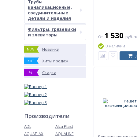
Трубы
канализационные,
соединительные
детали и изделия
Фильтры, грязевики
1 530
и элеваторы
От
руб.
з
В наличии
Новинки
NEW
В
Хиты продаж
ХИТ
Скидки
%
Производители
ADL
Alca Plast
AQUAFLAX
AQUALINE
Решетка вентиляц