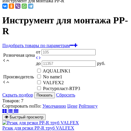
Инструмент для монтажа PP-R
Инструмент для монтажа PP-
R
Подобрать товары по параметрам
от
Розничная цена
до
руб.
AQUALINK
1
Производитель
No name
1
VALFEX
2
Ростурпласт-RTP
3
Скрыть подбор
Сбросить
Показать
Товаров:
7
Сортировать по
По
:
Умолчанию
Цене
Рейтингу
Быстрый просмотр
Резак для резки PP-R труб VALFEX