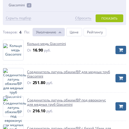
Giacomini
4
Скрыть подбор
Сбросить
ПОКАЗАТЬ
4
Товаров:
По
:
Умолчанию
Цене
Рейтингу
Кольцо медь Giacomini
16.90
От
руб.
Соединитель латунь обжим/ВР для медных труб
Giacomini
251.80
От
руб.
Соединитель латунь обжим/ВР под евроконус
для медных труб Giacomini
216.10
От
руб.
Соединитель латунь обжим/ВР с базой 16мм для