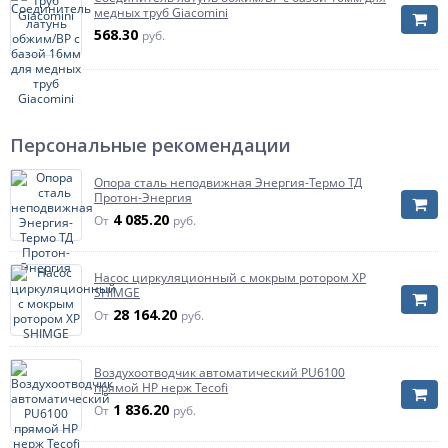
медных труб Giacomini
568.30
руб.
Персональные рекомендации
Опора сталь неподвижная Энергия-Термо ТД
Протон-Энергия
4 085.20
От
руб.
Насос циркуляционный с мокрым ротором XP
SHIMGE
28 164.20
От
руб.
Воздухоотводчик автоматический PU6100
прямой НР нерж Tecofi
1 836.20
От
руб.