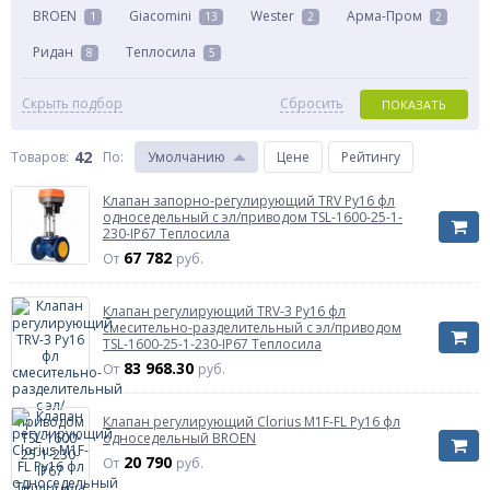
BROEN
Giacomini
Wester
Арма-Пром
1
13
2
2
Ридан
Теплосила
8
5
Скрыть подбор
Сбросить
ПОКАЗАТЬ
42
Товаров:
По
:
Умолчанию
Цене
Рейтингу
Клапан запорно-регулирующий TRV Ру16 фл
односедельный с эл/приводом TSL-1600-25-1-
230-IP67 Теплосила
67 782
От
руб.
Клапан регулирующий TRV-3 Ру16 фл
смесительно-разделительный с эл/приводом
TSL-1600-25-1-230-IP67 Теплосила
83 968.30
От
руб.
Клапан регулирующий Clorius M1F-FL Ру16 фл
односедельный BROEN
20 790
От
руб.