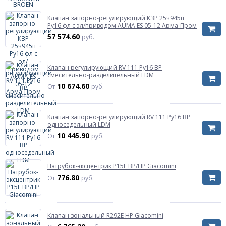
Клапан запорно-регулирующий КЗР 25ч945п
Ру16 фл с эл/приводом AUMA ES 05-12 Арма-Пром
57 574.60
руб.
Клапан регулирующий RV 111 Ру16 ВР
смесительно-разделительный LDM
10 674.60
От
руб.
Клапан запорно-регулирующий RV 111 Ру16 ВР
односедельный LDM
10 445.90
От
руб.
Патрубок-эксцентрик P15E ВР/НР Giacomini
776.80
От
руб.
Клапан зональный R292E НР Giacomini