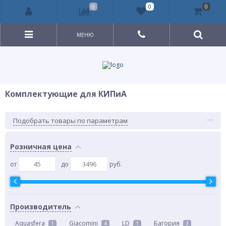
0
0
0
МЕНЮ
Комплектующие для КИПиА
Подобрать товары по параметрам
Розничная цена
от
до
руб.
Производитель
Aquasfera
Giacomini
LD
Багория
1
4
1
3