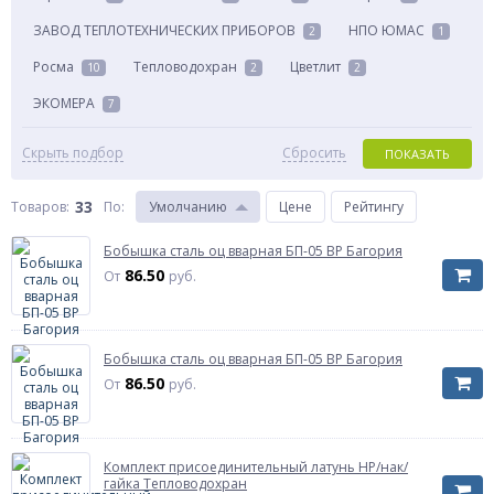
ЗАВОД ТЕПЛОТЕХНИЧЕСКИХ ПРИБОРОВ
НПО ЮМАС
2
1
Росма
Тепловодохран
Цветлит
10
2
2
ЭКОМЕРА
7
Скрыть подбор
Сбросить
ПОКАЗАТЬ
33
Товаров:
По
:
Умолчанию
Цене
Рейтингу
Бобышка сталь оц вварная БП-05 ВР Багория
86.50
От
руб.
Бобышка сталь оц вварная БП-05 ВР Багория
86.50
От
руб.
Комплект присоединительный латунь НР/нак/
гайка Тепловодохран