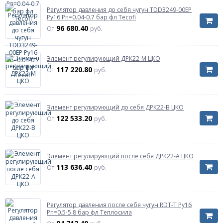
Регулятор давления до себя чугун TDD3249-00EP
Ру16 Рп=0.04-0.7 бар фл Tecofi
96 680.40
От
руб.
Элемент регулирующий ДРК22-М ЦКО
117 220.80
От
руб.
Элемент регулирующий до себя ДРК22-В ЦКО
122 533.20
От
руб.
Элемент регулирующий после себя ДРК22-А ЦКО
113 636.40
От
руб.
Регулятор давления после себя чугун RDT-T Ру16
Рп=0.5-5.8 бар фл Теплосила