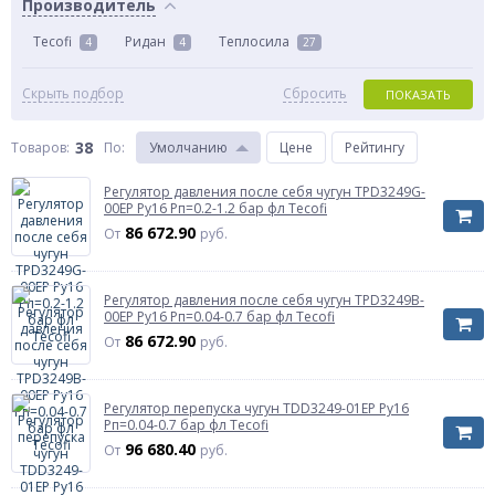
Производитель
Tecofi
Ридан
Теплосила
4
4
27
Скрыть подбор
Сбросить
ПОКАЗАТЬ
38
Товаров:
По
:
Умолчанию
Цене
Рейтингу
Регулятор давления после себя чугун TPD3249G-
00EP Ру16 Рп=0.2-1.2 бар фл Tecofi
86 672.90
От
руб.
Регулятор давления после себя чугун TPD3249B-
00EP Ру16 Рп=0.04-0.7 бар фл Tecofi
86 672.90
От
руб.
Регулятор перепуска чугун TDD3249-01EP Ру16
Рп=0.04-0.7 бар фл Tecofi
96 680.40
От
руб.