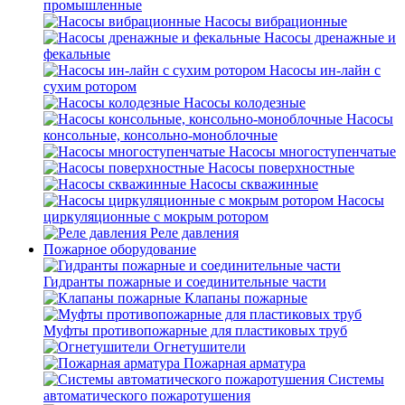
промышленные
Насосы вибрационные
Насосы дренажные и
фекальные
Насосы ин-лайн с
сухим ротором
Насосы колодезные
Насосы
консольные, консольно-моноблочные
Насосы многоступенчатые
Насосы поверхностные
Насосы скважинные
Насосы
циркуляционные с мокрым ротором
Реле давления
Пожарное оборудование
Гидранты пожарные и соединительные части
Клапаны пожарные
Муфты противопожарные для пластиковых труб
Огнетушители
Пожарная арматура
Системы
автоматического пожаротушения