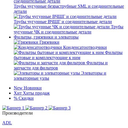
Трубы чугунные безраструбные SML и соединительные
детали
Трубы чугунные ВЧШГ и соединительные детали
Трубы
чугунные ЧК и соединительные детали
Фильтры, грязевики и элеваторы
Грязевики
Конденсатоотводчики
Фильтры
бытовые и комплектующие к ним
Фильтры и
запчасти для фильтров
Элеваторы и
элеваторные узлы
New
Новинки
Хит
Хиты продаж
%
Скидки
Производители
ADL