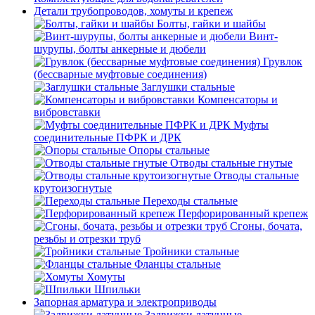
Детали трубопроводов, хомуты и крепеж
Болты, гайки и шайбы
Винт-
шурупы, болты анкерные и дюбели
Грувлок
(бессварные муфтовые соединения)
Заглушки стальные
Компенсаторы и
вибровставки
Муфты
соединительные ПФРК и ДРК
Опоры стальные
Отводы стальные гнутые
Отводы стальные
крутоизогнутые
Переходы стальные
Перфорированный крепеж
Сгоны, бочата,
резьбы и отрезки труб
Тройники стальные
Фланцы стальные
Хомуты
Шпильки
Запорная арматура и электроприводы
Задвижки латунные