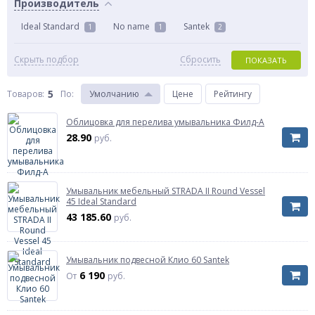
Производитель
Ideal Standard
No name
Santek
1
1
2
Скрыть подбор
Сбросить
ПОКАЗАТЬ
5
Товаров:
По
:
Умолчанию
Цене
Рейтингу
Облицовка для перелива умывальника Филд-А
28.90
руб.
Умывальник мебельный STRADA II Round Vessel
45 Ideal Standard
43 185.60
руб.
Умывальник подвесной Клио 60 Santek
6 190
От
руб.