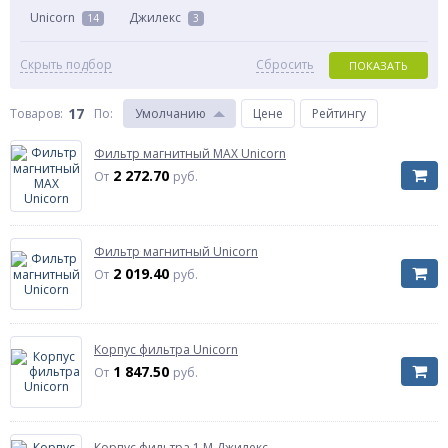
Unicorn
Джилекс
14
3
Скрыть подбор
Сбросить
ПОКАЗАТЬ
17
Товаров:
По
:
Умолчанию
Цене
Рейтингу
Фильтр магнитный MAX Unicorn
2 272.70
От
руб.
Фильтр магнитный Unicorn
2 019.40
От
руб.
Корпус фильтра Unicorn
1 847.50
От
руб.
Корпус фильтра 1 М Джилекс