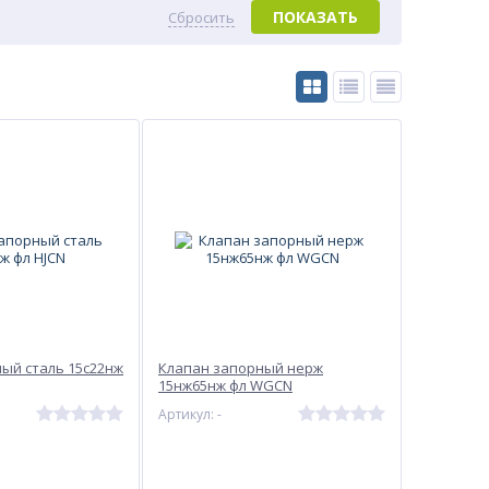
ПОКАЗАТЬ
Сбросить
ый сталь 15с22нж
Клапан запорный нерж
15нж65нж фл WGCN
Артикул: -