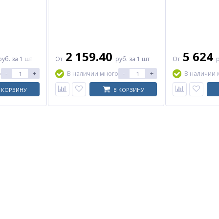
2 159.40
5 624
руб.
за 1 шт
От
руб.
за 1 шт
От
-
+
-
+
о
В наличии много
В наличии 
 КОРЗИНУ
В КОРЗИНУ