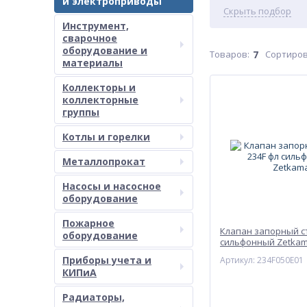
и электроприводы
Скрыть подбор
Инструмент,
сварочное
оборудование и
Товаров:
7
Сортиров
материалы
Коллекторы и
коллекторные
группы
Котлы и горелки
Металлопрокат
Насосы и насосное
оборудование
Пожарное
Клапан запорный ст
оборудование
сильфонный Zetka
Приборы учета и
Артикул: 234F050E01
КИПиА
Радиаторы,