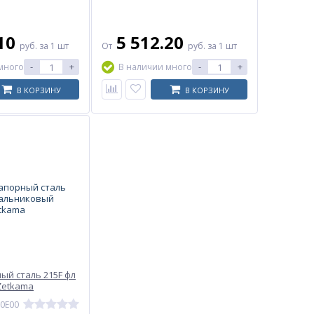
.10
5 512.20
руб.
за 1 шт
От
руб.
за 1 шт
-
+
-
+
много
В наличии много
В КОРЗИНУ
В КОРЗИНУ
ый сталь 215F фл
Zetkama
20E00