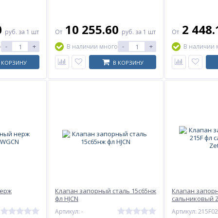
0
10 255.60
2 448
руб.
за 1 шт
От
руб.
за 1 шт
От
-
+
-
+
о
В наличии много
В наличии 
 КОРЗИНУ
В КОРЗИНУ
нерж
Клапан запорный сталь 15с65нж
Клапан запорн
фл HJCN
сальниковый 
Артикул: -
Артикул: 215F0