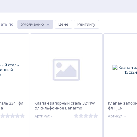
ать по
:
Умолчанию
Цене
Рейтингу
аль 234F фл
Клапан запорный сталь 3211W
Клапан запорн
ma
фл сильфонное Benarmo
фл HJCN
Артикул: -
Артикул: -