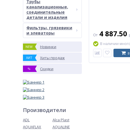
Трубы
канализационные,
соединительные
детали и изделия
Фильтры, грязевики
4 887.50
и элеваторы
От
В наличии мног
Новинки
NEW
В
Хиты продаж
ХИТ
Скидки
%
Производители
ADL
Alca Plast
AQUAFLAX
AQUALINE