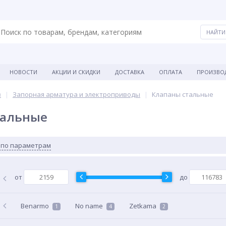
НОВОСТИ
АКЦИИ И СКИДКИ
ДОСТАВКА
ОПЛАТА
ПРОИЗВО
в
Запорная арматура и электроприводы
Клапаны стальные
тальные
 по параметрам
от
до
Benarmo
No name
Zetkama
1
4
2