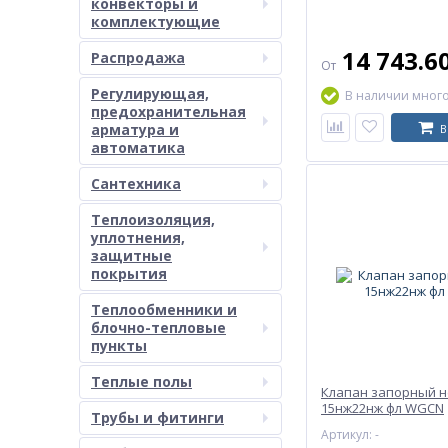
конвекторы и
комплектующие
14 743.6
Распродажа
От
Регулирующая,
В наличии мног
предохранительная
арматура и
В
автоматика
Сантехника
Теплоизоляция,
уплотнения,
защитные
покрытия
Теплообменники и
блочно-тепловые
пункты
Теплые полы
Клапан запорный 
15нж22нж фл WGCN
Трубы и фитинги
Артикул: -