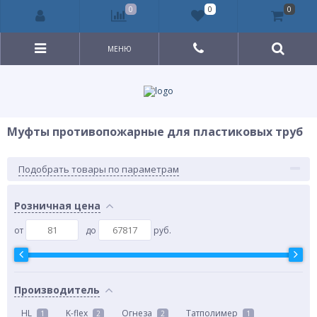
0
0
0
МЕНЮ
Муфты противопожарные для пластиковых труб
Подобрать товары по параметрам
Розничная цена
от
до
руб.
Производитель
HL
K-flex
Огнеза
Татполимер
1
2
2
1