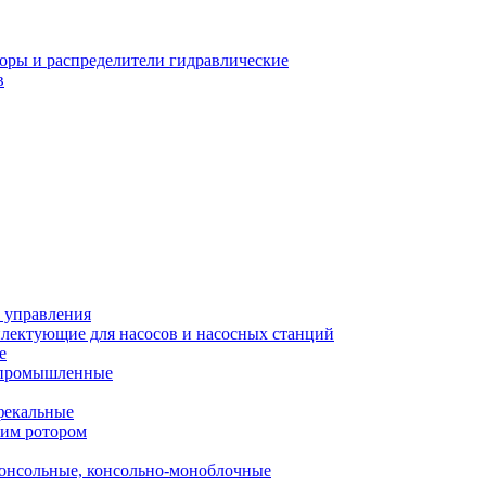
оры и распределители гидравлические
в
 управления
лектующие для насосов и насосных станций
е
 промышленные
фекальные
хим ротором
онсольные, консольно-моноблочные