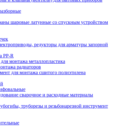
разборные
аны шаровые латунные со спускным устройством
ечек
ектроприводы, редукторы для арматуры запорной
а PP-R
 для монтажа металлопластика
монтажа радиаторов
мент для монтажа сшитого полиэтилена
ый
лифовальные
дование сварочное и расходные материалы
убогибы, труборезы и резьбонарезной инструмент
ительные