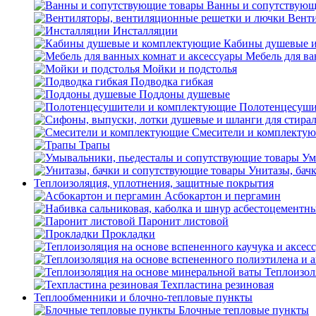
Ванны и сопутствующ
Венти
Инсталляции
Кабины душевые 
Мебель для ва
Мойки и подстолья
Подводка гибкая
Поддоны душевые
Полотенцесуши
Смесители и комплекту
Трапы
Ум
Унитазы, бач
Теплоизоляция, уплотнения, защитные покрытия
Асбокартон и пергамин
Паронит листовой
Прокладки
Теплоизол
Техпластина резиновая
Теплообменники и блочно-тепловые пункты
Блочные тепловые пункты