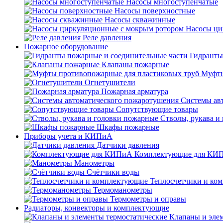
Насосы многоступенчатые
Насосы поверхностные
Насосы скважинные
Насосы ци
Реле давления
Пожарное оборудование
Гидранты
Клапаны пожарные
Муфты
Огнетушители
Пожарная арматура
Системы ав
Сопутствующие товары
Стволы, рукава и
Шкафы пожарные
Приборы учета и КИПиА
Датчики давления
Комплектующие для КИ
Манометры
Счётчики воды
Теплосчетчики и ко
Термоманометры
Термометры и оправы
Радиаторы, конвекторы и комплектующие
Клапаны и эле