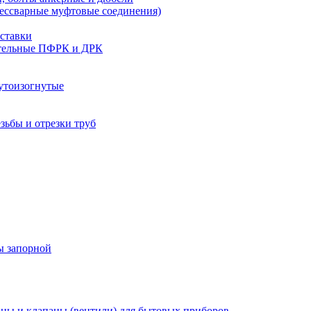
бессварные муфтовые соединения)
ставки
тельные ПФРК и ДРК
утоизогнутые
езьбы и отрезки труб
ы запорной
ны и клапаны (вентили) для бытовых приборов