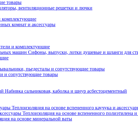
ие товары
ляторы, вентиляционные решетки и лючки
и комплектующие
нных комнат и аксессуары
тели и комплектующие
Сифоны, выпуски, лотки душевые и шланги для с
ющие
ывальники, пьедесталы и сопутствующие товары
ки и сопутствующие товары
Набивка сальниковая, каболка и шнур асбестоцементный
Теплоизоляция на основе вспененного каучука и аксессуа
Теплоизоляция на основе вспененного полиэтилена и
яция на основе минеральной ваты