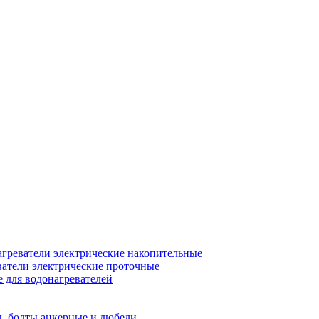
греватели электрические накопительные
атели электрические проточные
для водонагревателей
, болты анкерные и дюбели