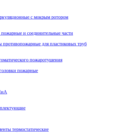
ркуляционные с мокрым ротором
 пожарные и соединительные части
 противопожарные для пластиковых труб
томатического пожаротушения
 головки пожарные
ПиА
мплектующие
менты термостатические