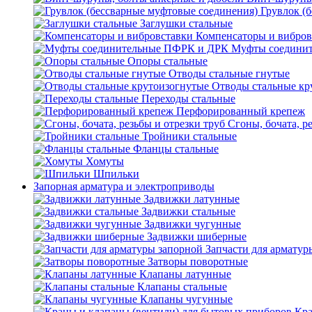
Грувлок (
Заглушки стальные
Компенсаторы и вибров
Муфты соедини
Опоры стальные
Отводы стальные гнутые
Отводы стальные кр
Переходы стальные
Перфорированный крепеж
Сгоны, бочата, р
Тройники стальные
Фланцы стальные
Хомуты
Шпильки
Запорная арматура и электроприводы
Задвижки латунные
Задвижки стальные
Задвижки чугунные
Задвижки шиберные
Запчасти для арматур
Затворы поворотные
Клапаны латунные
Клапаны стальные
Клапаны чугунные
Кра