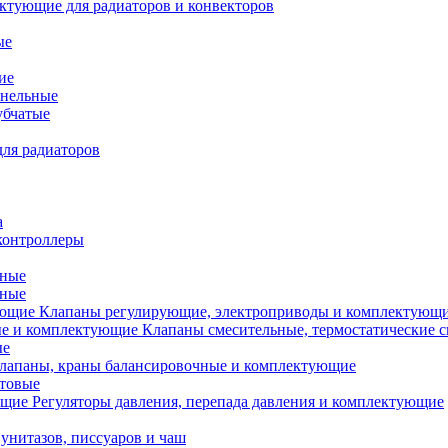
ктующие для радиаторов и конвекторов
ые
ие
анельные
убчатые
ля радиаторов
а
контроллеры
тные
ьные
Клапаны регулирующие, электроприводы и комплектующ
Клапаны смесительные, термостатические 
ые
лапаны, краны балансировочные и комплектующие
ытовые
Регуляторы давления, перепада давления и комплектующие
унитазов, писсуаров и чаш