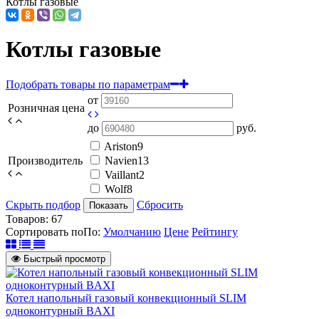
Котлы газовые
Котлы газовые
Подобрать товары по параметрам
от
Розничная цена
до
руб.
Ariston
9
Производитель
Navien
13
Vaillant
2
Wolf
8
Скрыть подбор
Сбросить
Показать
Товаров:
67
Сортировать по
По
:
Умолчанию
Цене
Рейтингу
Быстрый просмотр
Котел напольный газовый конвекционный SLIM
одноконтурный BAXI