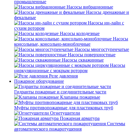
промышленные
Насосы вибрационные
Насосы дренажные и
фекальные
Насосы ин-лайн с
сухим ротором
Насосы колодезные
Насосы
консольные, консольно-моноблочные
Насосы многоступенчатые
Насосы поверхностные
Насосы скважинные
Насосы
циркуляционные с мокрым ротором
Реле давления
Пожарное оборудование
Гидранты пожарные и соединительные части
Клапаны пожарные
Муфты противопожарные для пластиковых труб
Огнетушители
Пожарная арматура
Системы
автоматического пожаротушения