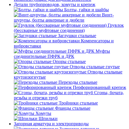
Детали трубопроводов, хомуты и крепеж
Болты, гайки и шайбы
Винт-
шурупы, болты анкерные и дюбели
Грувлок
(бессварные муфтовые соединения)
Заглушки стальные
Компенсаторы и
вибровставки
Муфты
соединительные ПФРК и ДРК
Опоры стальные
Отводы стальные гнутые
Отводы стальные
крутоизогнутые
Переходы стальные
Перфорированный крепеж
Сгоны, бочата,
резьбы и отрезки труб
Тройники стальные
Фланцы стальные
Хомуты
Шпильки
Запорная арматура и электроприводы
Задвижки латунные