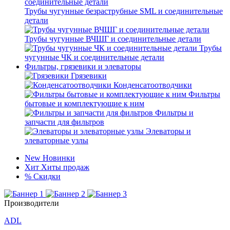
Трубы чугунные безраструбные SML и соединительные
детали
Трубы чугунные ВЧШГ и соединительные детали
Трубы
чугунные ЧК и соединительные детали
Фильтры, грязевики и элеваторы
Грязевики
Конденсатоотводчики
Фильтры
бытовые и комплектующие к ним
Фильтры и
запчасти для фильтров
Элеваторы и
элеваторные узлы
New
Новинки
Хит
Хиты продаж
%
Скидки
Производители
ADL