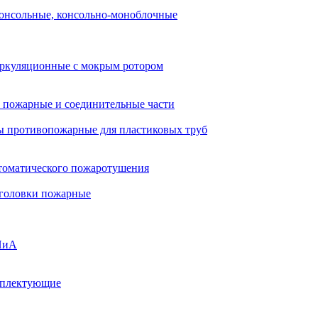
онсольные, консольно-моноблочные
ркуляционные с мокрым ротором
 пожарные и соединительные части
 противопожарные для пластиковых труб
томатического пожаротушения
 головки пожарные
ПиА
мплектующие