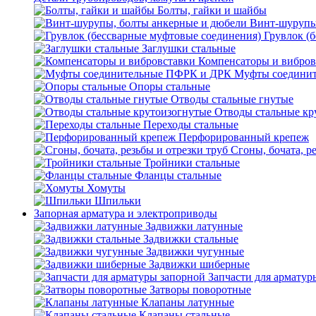
Болты, гайки и шайбы
Винт-шурупы
Грувлок (
Заглушки стальные
Компенсаторы и вибров
Муфты соедини
Опоры стальные
Отводы стальные гнутые
Отводы стальные кр
Переходы стальные
Перфорированный крепеж
Сгоны, бочата, р
Тройники стальные
Фланцы стальные
Хомуты
Шпильки
Запорная арматура и электроприводы
Задвижки латунные
Задвижки стальные
Задвижки чугунные
Задвижки шиберные
Запчасти для арматур
Затворы поворотные
Клапаны латунные
Клапаны стальные