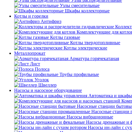
Узлы распределительные
Узлы смесительные
Шкафы коллекторные
Котлы и горелки
Антифриз
Коллект
Комплектующие для котло
Котлы газовые
Котлы твердотопливные
Котлы электрические
Металлопрокат
Арматура горячекатаная
Лист
Полоса
Трубы профильные
Уголок
Швеллер
Насосы и насосное оборудование
Автоматика и шкафы
Комп
Насосные станции бытовы
Насосные станции
Насосы вибрационные
Насосы дренажные и 
Насосы ин-лайн с су