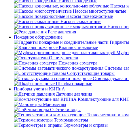
Насосы колодезные
Насосы к
Насосы многоступенчатые
Насосы поверхностные
Насосы скважинные
Насосы ци
Реле давления
Пожарное оборудование
Гидранты
Клапаны пожарные
Муфты
Огнетушители
Пожарная арматура
Системы ав
Сопутствующие товары
Стволы, рукава и
Шкафы пожарные
Приборы учета и КИПиА
Датчики давления
Комплектующие для КИ
Манометры
Счётчики воды
Теплосчетчики и ко
Термоманометры
Термометры и оправы