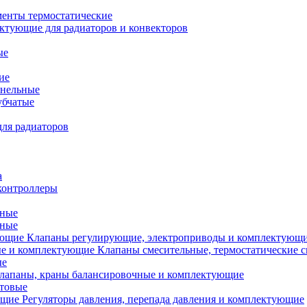
менты термостатические
ктующие для радиаторов и конвекторов
ые
ие
анельные
убчатые
ля радиаторов
а
контроллеры
тные
ьные
Клапаны регулирующие, электроприводы и комплектующ
Клапаны смесительные, термостатические 
ые
лапаны, краны балансировочные и комплектующие
ытовые
Регуляторы давления, перепада давления и комплектующие