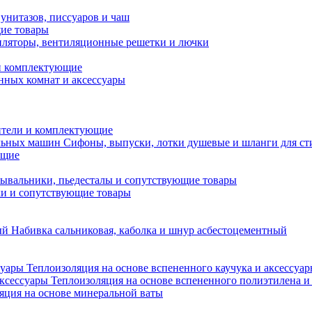
унитазов, писсуаров и чаш
ие товары
ляторы, вентиляционные решетки и лючки
и комплектующие
нных комнат и аксессуары
тели и комплектующие
Сифоны, выпуски, лотки душевые и шланги для с
ющие
ывальники, пьедесталы и сопутствующие товары
ки и сопутствующие товары
Набивка сальниковая, каболка и шнур асбестоцементный
Теплоизоляция на основе вспененного каучука и аксессуа
Теплоизоляция на основе вспененного полиэтилена и
яция на основе минеральной ваты