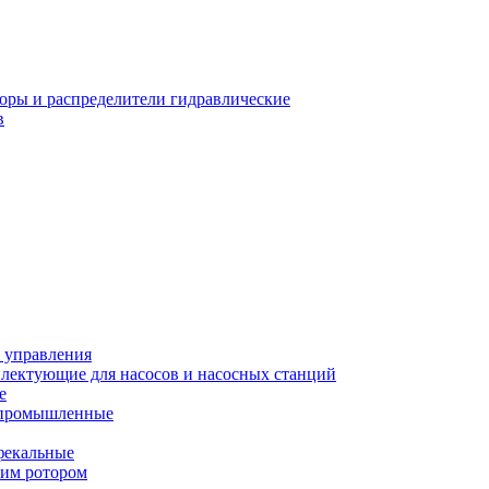
оры и распределители гидравлические
в
 управления
лектующие для насосов и насосных станций
е
 промышленные
фекальные
хим ротором