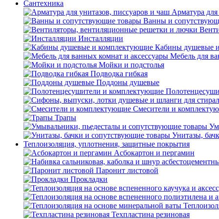
Сантехника
Арматура для 
Ванны и сопутствующ
Венти
Инсталляции
Кабины душевые 
Мебель для ва
Мойки и подстолья
Подводка гибкая
Поддоны душевые
Полотенцесуши
Смесители и комплекту
Трапы
Ум
Унитазы, бач
Теплоизоляция, уплотнения, защитные покрытия
Асбокартон и пергамин
Паронит листовой
Прокладки
Теплоизол
Техпластина резиновая