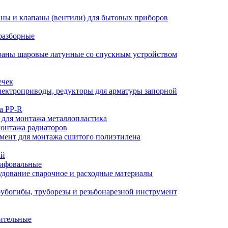
ны и клапаны (вентили) для бытовых приборов
разборные
аны шаровые латунные со спускным устройством
ечек
ектроприводы, редукторы для арматуры запорной
а PP-R
 для монтажа металлопластика
монтажа радиаторов
мент для монтажа сшитого полиэтилена
ый
лифовальные
дование сварочное и расходные материалы
убогибы, труборезы и резьбонарезной инструмент
ительные