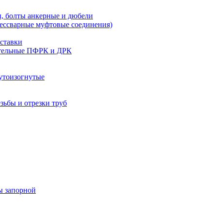
, болты анкерные и дюбели
бессварные муфтовые соединения)
ставки
тельные ПФРК и ДРК
утоизогнутые
езьбы и отрезки труб
ы запорной