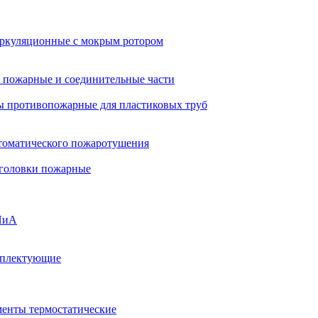
ркуляционные с мокрым ротором
 пожарные и соединительные части
 противопожарные для пластиковых труб
томатического пожаротушения
 головки пожарные
ПиА
мплектующие
менты термостатические