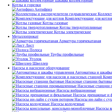
Шкафы коллекторные
Котлы и горелки
Антифриз
Коллект
Комплектующие для котло
Котлы газовые
Котлы твердотопливные
Котлы электрические
Металлопрокат
Арматура горячекатаная
Лист
Полоса
Трубы профильные
Уголок
Швеллер
Насосы и насосное оборудование
Автоматика и шкафы
Комп
Насосные станции бытовы
Насосные станции
Насосы вибрационные
Насосы дренажные и 
Насосы ин-лайн с су
Насосы колодезные
Насосы к