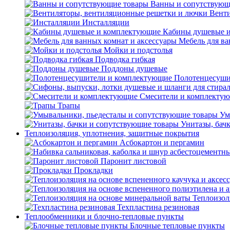
Ванны и сопутствующ
Венти
Инсталляции
Кабины душевые 
Мебель для ва
Мойки и подстолья
Подводка гибкая
Поддоны душевые
Полотенцесуши
Смесители и комплекту
Трапы
Ум
Унитазы, бач
Теплоизоляция, уплотнения, защитные покрытия
Асбокартон и пергамин
Паронит листовой
Прокладки
Теплоизол
Техпластина резиновая
Теплообменники и блочно-тепловые пункты
Блочные тепловые пункты