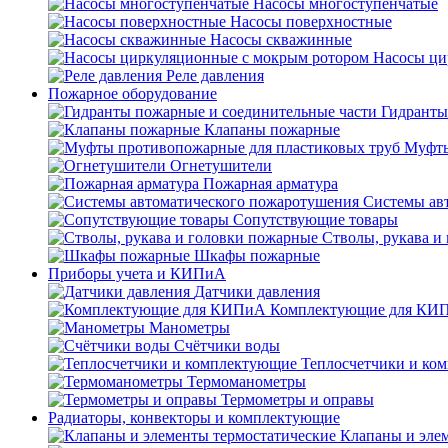
Насосы многоступенчатые
Насосы поверхностные
Насосы скважинные
Насосы ци
Реле давления
Пожарное оборудование
Гидранты
Клапаны пожарные
Муфты
Огнетушители
Пожарная арматура
Системы ав
Сопутствующие товары
Стволы, рукава и
Шкафы пожарные
Приборы учета и КИПиА
Датчики давления
Комплектующие для КИ
Манометры
Счётчики воды
Теплосчетчики и ко
Термоманометры
Термометры и оправы
Радиаторы, конвекторы и комплектующие
Клапаны и эле