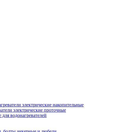
греватели электрические накопительные
атели электрические проточные
для водонагревателей
, болты анкерные и дюбели