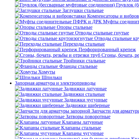
Грувлок (
Заглушки стальные
Компенсаторы и вибров
Муфты соедини
Опоры стальные
Отводы стальные гнутые
Отводы стальные кр
Переходы стальные
Перфорированный крепеж
Сгоны, бочата, р
Тройники стальные
Фланцы стальные
Хомуты
Шпильки
Запорная арматура и электроприводы
Задвижки латунные
Задвижки стальные
Задвижки чугунные
Задвижки шиберные
Запчасти для арматур
Затворы поворотные
Клапаны латунные
Клапаны стальные
Клапаны чугунные
Кра