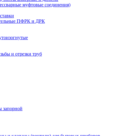
бессварные муфтовые соединения)
ставки
тельные ПФРК и ДРК
утоизогнутые
езьбы и отрезки труб
ы запорной
ны и клапаны (вентили) для бытовых приборов