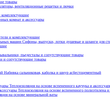
ие товары
ляторы, вентиляционные решетки и лючки
и комплектующие
нных комнат и аксессуары
тели и комплектующие
Сифоны, выпуски, лотки душевые и шланги для с
ющие
ывальники, пьедесталы и сопутствующие товары
ки и сопутствующие товары
Набивка сальниковая, каболка и шнур асбестоцементный
Теплоизоляция на основе вспененного каучука и аксессуа
Теплоизоляция на основе вспененного полиэтилена и
яция на основе минеральной ваты