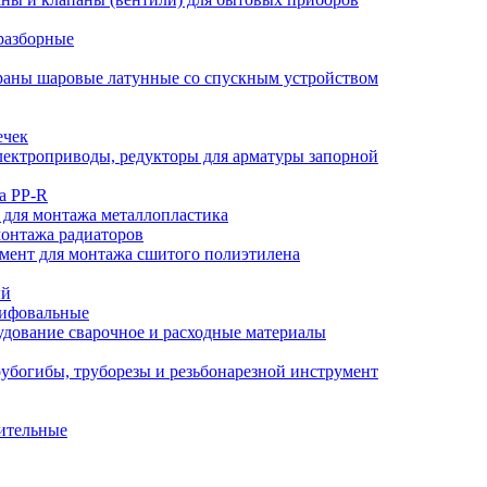
разборные
аны шаровые латунные со спускным устройством
ечек
ектроприводы, редукторы для арматуры запорной
а PP-R
 для монтажа металлопластика
монтажа радиаторов
мент для монтажа сшитого полиэтилена
ый
лифовальные
дование сварочное и расходные материалы
убогибы, труборезы и резьбонарезной инструмент
ительные