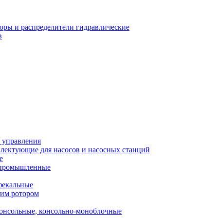
оры и распределители гидравлические
в
 управления
лектующие для насосов и насосных станций
е
 промышленные
фекальные
хим ротором
онсольные, консольно-моноблочные