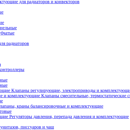
ктующие для радиаторов и конвекторов
ые
ие
анельные
убчатые
ля радиаторов
а
контроллеры
тные
ьные
Клапаны регулирующие, электроприводы и комплектующ
Клапаны смесительные, термостатические 
ые
лапаны, краны балансировочные и комплектующие
ытовые
Регуляторы давления, перепада давления и комплектующие
унитазов, писсуаров и чаш