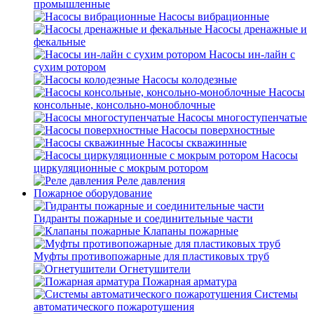
промышленные
Насосы вибрационные
Насосы дренажные и
фекальные
Насосы ин-лайн с
сухим ротором
Насосы колодезные
Насосы
консольные, консольно-моноблочные
Насосы многоступенчатые
Насосы поверхностные
Насосы скважинные
Насосы
циркуляционные с мокрым ротором
Реле давления
Пожарное оборудование
Гидранты пожарные и соединительные части
Клапаны пожарные
Муфты противопожарные для пластиковых труб
Огнетушители
Пожарная арматура
Системы
автоматического пожаротушения