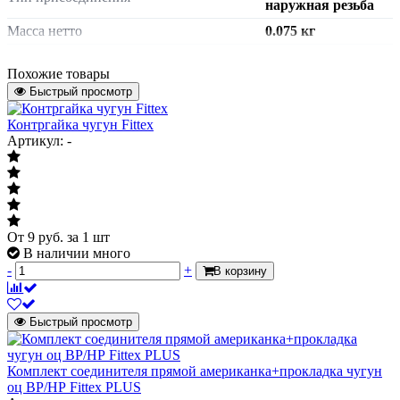
наружная резьба
Масса нетто
0.075 кг
Страна происхождения
Китай
Похожие товары
Штрих-код на одну ТМЦ
4606034223697
Быстрый просмотр
Угольники с
Контргайка чугун Fittex
трубной резьбой
Артикул: -
предназначены для
соединения
водогазопроводных
труб в системах
отопления,
Область применения
водоснабжения,
От
9
руб.
за 1 шт
газопроводах
В наличии много
низкого давления и
в других
-
+
В корзину
трубопроводах для
неагрессивных
сред
Быстрый просмотр
Диаметр условный, мм
Диаметр условный, мм
Комплект соединителя прямой американка+прокладка чугун
оц ВР/НР Fittex PLUS
Характеризует внутренний диаметр
15