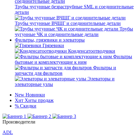
Трубы чугунные безраструбные SML и соединительные
детали
Трубы чугунные ВЧШГ и соединительные детали
Трубы
чугунные ЧК и соединительные детали
Фильтры, грязевики и элеваторы
Грязевики
Конденсатоотводчики
Фильтры
бытовые и комплектующие к ним
Фильтры и
запчасти для фильтров
Элеваторы и
элеваторные узлы
New
Новинки
Хит
Хиты продаж
%
Скидки
Производители
ADL