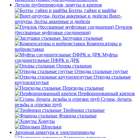
Детали трубопроводов, хомуты и крепеж
Болты, гайки и шайбы
Винт-
шурупы, болты анкерные и дюбели
Грувлок
(бессварные муфтовые соединения)
Заглушки стальные
Компенсаторы и
вибровставки
Муфты
соединительные ПФРК и ДРК
Опоры стальные
Отводы стальные гнутые
Отводы стальные
крутоизогнутые
Переходы стальные
Перфорированный крепеж
Сгоны, бочата,
резьбы и отрезки труб
Тройники стальные
Фланцы стальные
Хомуты
Шпильки
Запорная арматура и электроприводы
Задвижки латунные