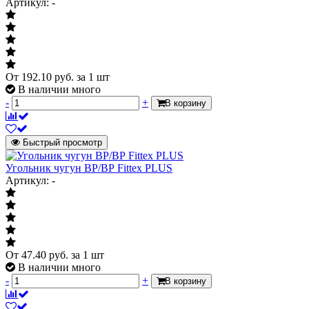
Артикул: -
фитинга выраженный в миллиметрах -
условно.
Диаметр резьбы в дюймах
1/2"
вода, природный и
Среда рабочая
От
192.10
руб.
за 1 шт
сжиженный газ
В наличии много
-
+
В корзину
Быстрый просмотр
Угольник чугун ВР/ВР Fittex PLUS
Артикул: -
От
47.40
руб.
за 1 шт
В наличии много
-
+
В корзину