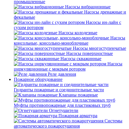
промышленные
Насосы вибрационные
Насосы дренажные и
фекальные
Насосы ин-лайн с
сухим ротором
Насосы колодезные
Насосы
консольные, консольно-моноблочные
Насосы многоступенчатые
Насосы поверхностные
Насосы скважинные
Насосы
циркуляционные с мокрым ротором
Реле давления
Пожарное оборудование
Гидранты пожарные и соединительные части
Клапаны пожарные
Муфты противопожарные для пластиковых труб
Огнетушители
Пожарная арматура
Системы
автоматического пожаротушения