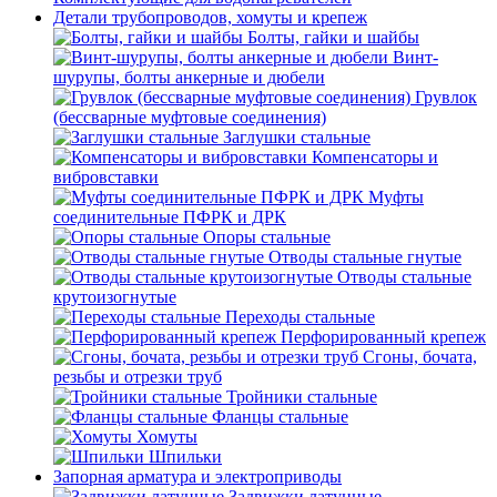
Детали трубопроводов, хомуты и крепеж
Болты, гайки и шайбы
Винт-
шурупы, болты анкерные и дюбели
Грувлок
(бессварные муфтовые соединения)
Заглушки стальные
Компенсаторы и
вибровставки
Муфты
соединительные ПФРК и ДРК
Опоры стальные
Отводы стальные гнутые
Отводы стальные
крутоизогнутые
Переходы стальные
Перфорированный крепеж
Сгоны, бочата,
резьбы и отрезки труб
Тройники стальные
Фланцы стальные
Хомуты
Шпильки
Запорная арматура и электроприводы
Задвижки латунные