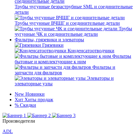
Трубы чугунные безраструбные SML и соединительные
детали
Трубы чугунные ВЧШГ и соединительные детали
Трубы
чугунные ЧК и соединительные детали
Фильтры, грязевики и элеваторы
Грязевики
Конденсатоотводчики
Фильтры
бытовые и комплектующие к ним
Фильтры и
запчасти для фильтров
Элеваторы и
элеваторные узлы
New
Новинки
Хит
Хиты продаж
%
Скидки
Производители
ADL