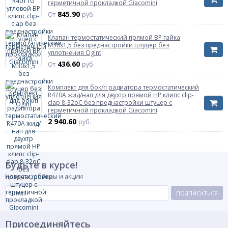
герметичной прокладкой Giacomini
Модель
R415DB
845.90
От
руб.
Покрытие
хром
Тип присоединения к трубопроводу
внутренняя резьба
Клапан термостатический прямой ВР гайка
с герметичной
М30х1,5 без преднастройки штуцер без
Штуцер
прокладкой
уплотнения Ogint
436.60
От
руб.
Функция преднастройки
Есть
Материал корпуса
латунь
Комплект для бок/п радиатора термостатический
Масса нетто
0.406 кг
R470A жид/нап для двухтр прямой НР клипс clip-
clap 8-32oC без преднастройки штуцер с
Страна происхождения
Италия
герметичной прокладкой Giacomini
Диаметр
Ду 15
2 940.60
руб.
Подключение к отопительному прибору
наружная резьба
Подключение к трубопроводу
внутренняя резьба
Артикул
R415DBX042
Будьте в курсе!
Размер штуцеров для присоединения к
Rp1/2"
Новости, обзоры и акции
трубопроводу
Размер штуцеров для присоединения к
ПОДПИСАТЬСЯ
R1/2"
радиатору
Присоединяйтесь