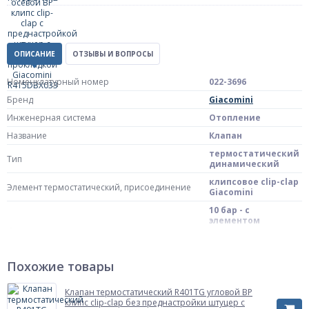
ОПИСАНИЕ
ОТЗЫВЫ И ВОПРОСЫ
Номенклатурный номер
022-3696
Бренд
Giacomini
Инженерная система
Отопление
Название
Клапан
термостатический
Тип
динамический
клипсовое clip-clap
Элемент термостатический, присоединение
Giacomini
10 бар - с
элементом
Давление
термостатическим,
16 бар - с защитной
крышкой
Похожие товары
Конструкция
угловой осевой
двухтрубная
Клапан термостатический R401TG угловой ВР
Тип системы отопления
система отопления
клипс clip-clap без преднастройки штуцер с