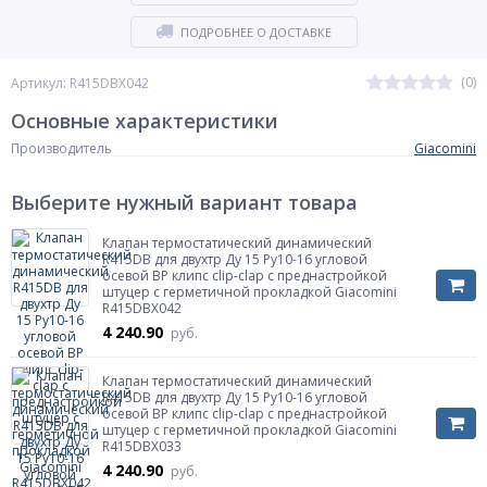
ПОДРОБНЕЕ О ДОСТАВКЕ
(0)
Артикул: R415DBX042
Основные характеристики
Производитель
Giacomini
Выберите нужный вариант товара
Клапан термостатический динамический
R415DB для двухтр Ду 15 Ру10-16 угловой
осевой ВР клипс clip-clap с преднастройкой
штуцер с герметичной прокладкой Giacomini
R415DBX042
4 240.90
руб.
Клапан термостатический динамический
R415DB для двухтр Ду 15 Ру10-16 угловой
осевой ВР клипс clip-clap с преднастройкой
штуцер с герметичной прокладкой Giacomini
R415DBX033
4 240.90
руб.