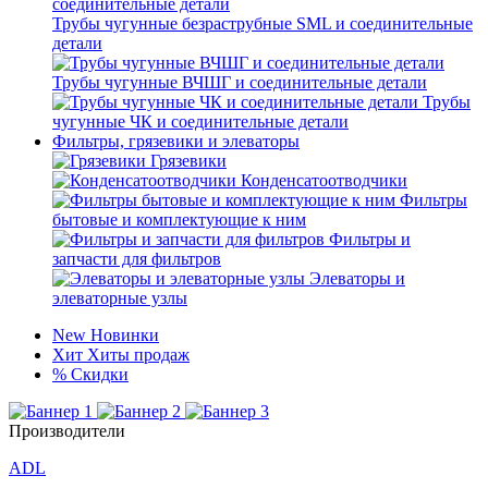
Трубы чугунные безраструбные SML и соединительные
детали
Трубы чугунные ВЧШГ и соединительные детали
Трубы
чугунные ЧК и соединительные детали
Фильтры, грязевики и элеваторы
Грязевики
Конденсатоотводчики
Фильтры
бытовые и комплектующие к ним
Фильтры и
запчасти для фильтров
Элеваторы и
элеваторные узлы
New
Новинки
Хит
Хиты продаж
%
Скидки
Производители
ADL