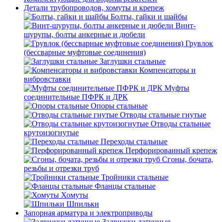
Детали трубопроводов, хомуты и крепеж
Болты, гайки и шайбы
Винт-
шурупы, болты анкерные и дюбели
Грувлок
(бессварные муфтовые соединения)
Заглушки стальные
Компенсаторы и
вибровставки
Муфты
соединительные ПФРК и ДРК
Опоры стальные
Отводы стальные гнутые
Отводы стальные
крутоизогнутые
Переходы стальные
Перфорированный крепеж
Сгоны, бочата,
резьбы и отрезки труб
Тройники стальные
Фланцы стальные
Хомуты
Шпильки
Запорная арматура и электроприводы
Задвижки латунные