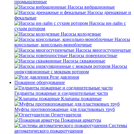
промышленные
Насосы вибрационные
Насосы дренажные и
фекальные
Насосы ин-лайн с
сухим ротором
Насосы колодезные
Насосы
консольные, консольно-моноблочные
Насосы многоступенчатые
Насосы поверхностные
Насосы скважинные
Насосы
циркуляционные с мокрым ротором
Реле давления
Пожарное оборудование
Гидранты пожарные и соединительные части
Клапаны пожарные
Муфты противопожарные для пластиковых труб
Огнетушители
Пожарная арматура
Системы
автоматического пожаротушения