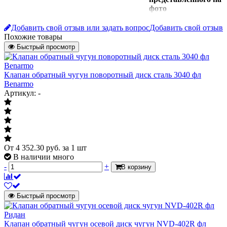
фото
Водоснабжение,
Добавить свой отзыв или задать вопрос
Добавить свой отзыв
Инженерная система
Отопление,
Похожие товары
Тепловые пункты
Быстрый просмотр
Материал
нерж SS316
вода, агрессивные
Клапан обратный чугун поворотный диск сталь 3040 фл
Рабочая среда
жидкости,
Benarmo
коррозийные среды
Артикул: -
Минимальное давление открытия
0,05
Роткр, бар
Тип присоединения
межфланцевое
Материал уплотнения
витон
От
4 352.30
руб.
за 1 шт
Затворный орган
В наличии много
диск
-
+
В корзину
Модель
3060
Тип
обратный
Быстрый просмотр
Дренажная пробка
нет
Максимальная температура
Тмакс=170 оС
Клапан обратный чугун осевой диск чугун NVD-402R фл