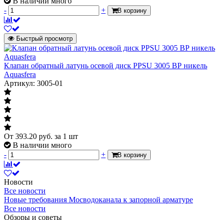
В наличии много
-
+
В корзину
Быстрый просмотр
Клапан обратный латунь осевой диск PPSU 3005 ВР никель
Aquasfera
Артикул: 3005-01
От
393.20
руб.
за 1 шт
В наличии много
-
+
В корзину
Новости
Все новости
Новые требования Мосводоканала к запорной арматуре
Все новости
Обзоры и советы