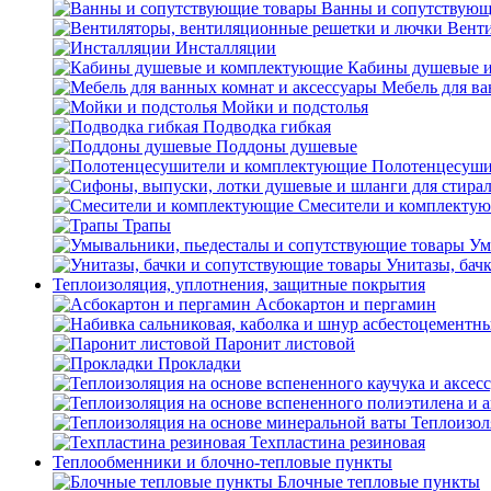
Ванны и сопутствующ
Венти
Инсталляции
Кабины душевые 
Мебель для ва
Мойки и подстолья
Подводка гибкая
Поддоны душевые
Полотенцесуши
Смесители и комплекту
Трапы
Ум
Унитазы, бач
Теплоизоляция, уплотнения, защитные покрытия
Асбокартон и пергамин
Паронит листовой
Прокладки
Теплоизол
Техпластина резиновая
Теплообменники и блочно-тепловые пункты
Блочные тепловые пункты