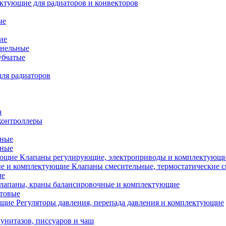
ктующие для радиаторов и конвекторов
ые
ие
анельные
убчатые
ля радиаторов
а
контроллеры
тные
ьные
Клапаны регулирующие, электроприводы и комплектующ
Клапаны смесительные, термостатические 
ые
лапаны, краны балансировочные и комплектующие
ытовые
Регуляторы давления, перепада давления и комплектующие
унитазов, писсуаров и чаш