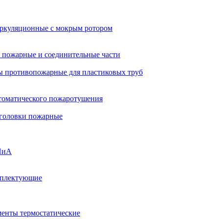
ркуляционные с мокрым ротором
 пожарные и соединительные части
 противопожарные для пластиковых труб
томатического пожаротушения
 головки пожарные
ПиА
мплектующие
менты термостатические