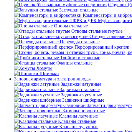
Грувлок (
Заглушки стальные
Компенсаторы и вибров
Муфты соедини
Опоры стальные
Отводы стальные гнутые
Отводы стальные кр
Переходы стальные
Перфорированный крепеж
Сгоны, бочата, р
Тройники стальные
Фланцы стальные
Хомуты
Шпильки
Запорная арматура и электроприводы
Задвижки латунные
Задвижки стальные
Задвижки чугунные
Задвижки шиберные
Запчасти для арматур
Затворы поворотные
Клапаны латунные
Клапаны стальные
Клапаны чугунные
Кра