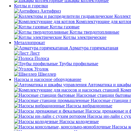
Шкафы коллекторные
Котлы и горелки
Антифриз
Коллект
Комплектующие для котло
Котлы газовые
Котлы твердотопливные
Котлы электрические
Металлопрокат
Арматура горячекатаная
Лист
Полоса
Трубы профильные
Уголок
Швеллер
Насосы и насосное оборудование
Автоматика и шкафы
Комп
Насосные станции бытовы
Насосные станции
Насосы вибрационные
Насосы дренажные и 
Насосы ин-лайн с су
Насосы колодезные
Насосы к