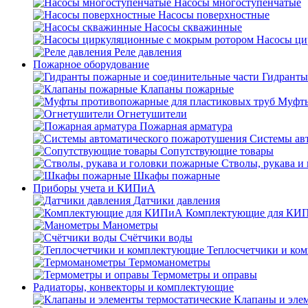
Насосы многоступенчатые
Насосы поверхностные
Насосы скважинные
Насосы ци
Реле давления
Пожарное оборудование
Гидранты
Клапаны пожарные
Муфты
Огнетушители
Пожарная арматура
Системы ав
Сопутствующие товары
Стволы, рукава и
Шкафы пожарные
Приборы учета и КИПиА
Датчики давления
Комплектующие для КИ
Манометры
Счётчики воды
Теплосчетчики и ко
Термоманометры
Термометры и оправы
Радиаторы, конвекторы и комплектующие
Клапаны и эле