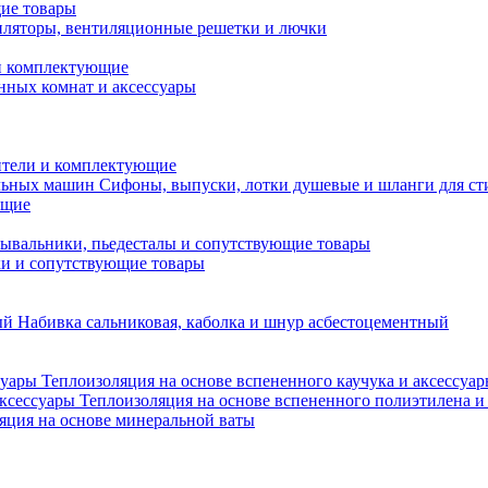
ие товары
ляторы, вентиляционные решетки и лючки
и комплектующие
нных комнат и аксессуары
тели и комплектующие
Сифоны, выпуски, лотки душевые и шланги для с
ющие
ывальники, пьедесталы и сопутствующие товары
ки и сопутствующие товары
Набивка сальниковая, каболка и шнур асбестоцементный
Теплоизоляция на основе вспененного каучука и аксессуа
Теплоизоляция на основе вспененного полиэтилена и
яция на основе минеральной ваты