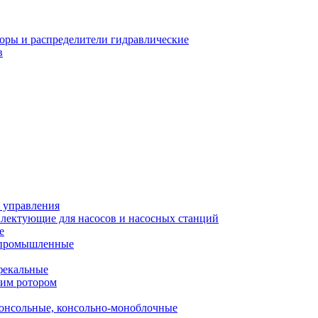
оры и распределители гидравлические
в
 управления
лектующие для насосов и насосных станций
е
 промышленные
фекальные
хим ротором
онсольные, консольно-моноблочные