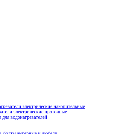
греватели электрические накопительные
атели электрические проточные
для водонагревателей
, болты анкерные и дюбели