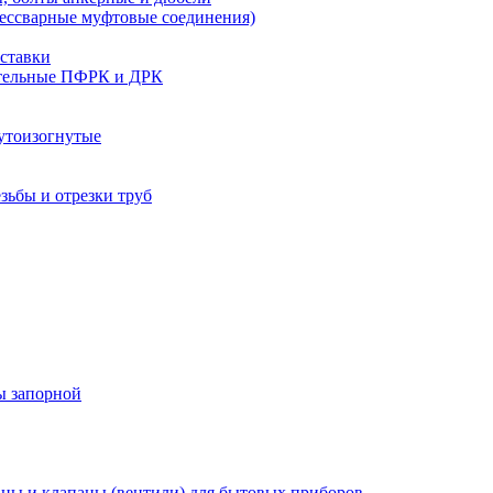
бессварные муфтовые соединения)
ставки
тельные ПФРК и ДРК
утоизогнутые
езьбы и отрезки труб
ы запорной
ны и клапаны (вентили) для бытовых приборов