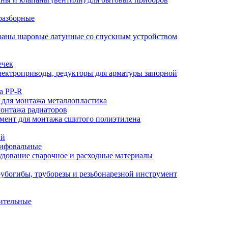
разборные
аны шаровые латунные со спускным устройством
ечек
ектроприводы, редукторы для арматуры запорной
а PP-R
 для монтажа металлопластика
монтажа радиаторов
мент для монтажа сшитого полиэтилена
ый
лифовальные
дование сварочное и расходные материалы
убогибы, труборезы и резьбонарезной инструмент
ительные