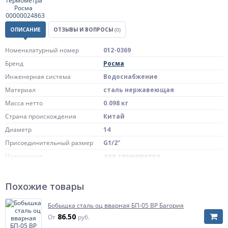
ОПИСАНИЕ
ОТЗЫВЫ И ВОПРОСЫ
(0)
Номенклатурный номер
012-0369
Бренд
Росма
Инженерная система
Водоснабжение
Материал
сталь нержавеющая
Масса нетто
0.098 кг
Страна происхождения
Китай
Диаметр
14
Присоединительный размер
G1/2"
Назначение
для термометра
Строительная длина
100мм
Артикул
00000024856
Похожие товары
Бобышка сталь оц вварная БП-05 ВР Багория
86.50
От
руб.