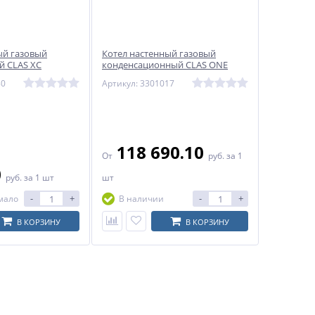
ый газовый
Котел настенный газовый
й CLAS XC
конденсационный CLAS ONE
 с BusBridgeNet
двухконтурный с BusBridgeNet
80
Артикул: 3301017
Ariston
118 690.10
От
руб.
за 1
0
руб.
за 1 шт
шт
-
+
-
+
мало
В наличии
В КОРЗИНУ
В КОРЗИНУ