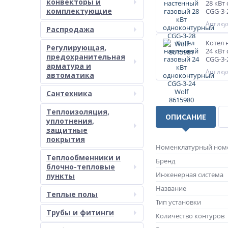
конвекторы и
28 кВт
комплектующие
CGG-3-
Артикул
Распродажа
Котел 
Регулирующая,
24 кВт
предохранительная
CGG-3-
арматура и
Артикул
автоматика
Сантехника
Теплоизоляция,
ОПИСАНИЕ
уплотнения,
защитные
покрытия
Номенклатурный ном
Теплообменники и
Бренд
блочно-тепловые
Инженерная система
пункты
Название
Теплые полы
Тип установки
Трубы и фитинги
Количество контуров