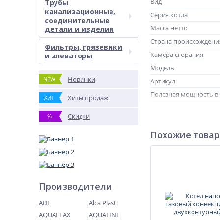
Вид
Трубы
канализационные,
Серия котла
соединительные
Масса нетто
детали и изделия
Страна происхождени
Фильтры, грязевики
Камера сгорания
и элеваторы
Модель
Новинки
NEW
Артикул
Полезная мощность в
Хиты продаж
ХИТ
Наружный диаметр д
Скидки
%
Похожие това
Производители
ADL
Alca Plast
AQUAFLAX
AQUALINE