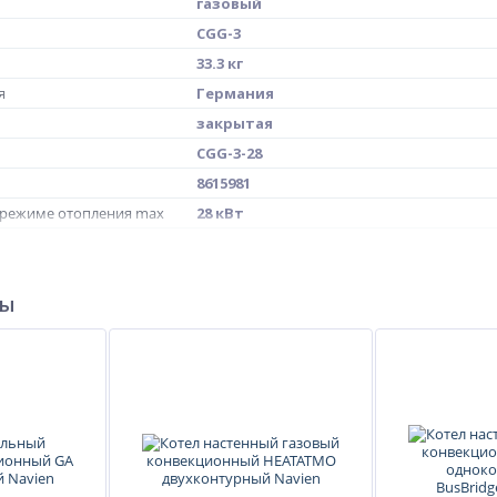
газовый
CGG-3
33.3 кг
я
Германия
закрытая
CGG-3-28
8615981
 режиме отопления max
28 кВт
ымоотводящего патрубка
60/100 мм
ры