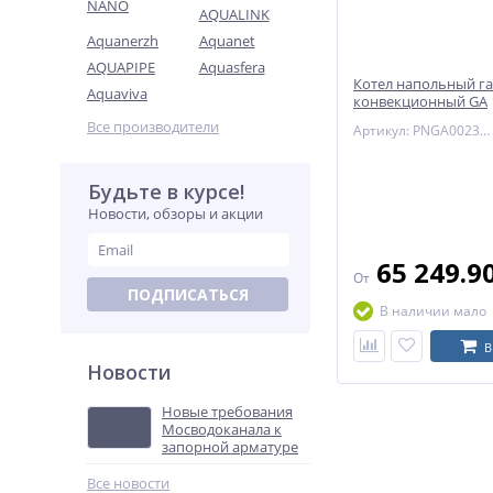
NANO
AQUALINK
Aquanerzh
Aquanet
AQUAPIPE
Aquasfera
Котел напольный г
Aquaviva
конвекционный GA
двухконтурный Nav
Все производители
Артикул: PNGA0023FD009
Будьте в курсе!
Новости, обзоры и акции
65 249.9
От
ПОДПИСАТЬСЯ
В наличии мало
В
Новости
Новые требования
Мосводоканала к
запорной арматуре
Все новости