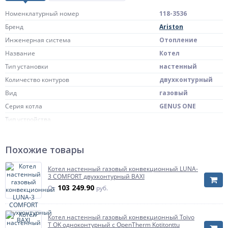
Номенклатурный номер
118-3536
Бренд
Ariston
Инженерная система
Отопление
Название
Котел
Тип установки
настенный
Количество контуров
двухконтурный
Вид
газовый
Серия котла
GENUS ONE
Тип устройства
Тип устройства
Конвекционные котлы – это традиционный
газовый котел.Конденсационный котел – это
Похожие товары
конденсационный
газовый котел, работа которого основана на
принципе конденсации.Они имеют
повышенный КПД, по сравнению с
Котел настенный газовый конвекционный LUNA-
конвекционными(традиционными).
3 COMFORT двухконтурный BAXI
103 249.90
От
руб.
Цифровой протокол(шина)
Цифровой протокол(шина)
протокол связи, используемый в устройствах
BusBridgeNet
(котлах) систем отопления для связи между
Котел настенный газовый конвекционный Toivo
котлом отопления и контроллером.
T OK одноконтурный с OpenTherm Kotitonttu