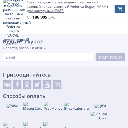
Котел наружного размещения настенный
Полезная мощность в режиме отопления max
20 кВт
газовый конвекционный Federica Bugatti VARME
принудительная
двухконтурный KRATS
Отвод продуктов сгорания
тяга
186 905
От
руб.
Будьте в курсе!
Новости, обзоры и акции
ПОДПИСАТЬСЯ
Присоединяйтесь
Способы оплаты