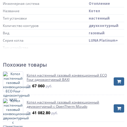
Инженерная система
Отопление
Название
Котел
Тип установки
настенный
Количество контуров
двухконтурный
Вид
газовый
Серия котла
LUNA Platinum+
Тип устройства
Тип устройства
Конвекционные котлы – это традиционный
газовый котел.Конденсационный котел – это
Похожие товары
конденсационный
газовый котел, работа которого основана на
принципе конденсации.Они имеют
повышенный КПД, по сравнению с
Котел настенный газовый конвекционный ECO
конвекционными(традиционными).
Four одноконтурный BAXI
67 060
От
руб.
Масса нетто
36 кг
Страна происхождения
Италия
Котел настенный газовый конвекционный
Камера сгорания
закрытая
двухконтурный с OpenTherm Mizudo
LUNA Platinum+ 24
41 082.80
Модель
От
руб.
GA
Артикул
7219692