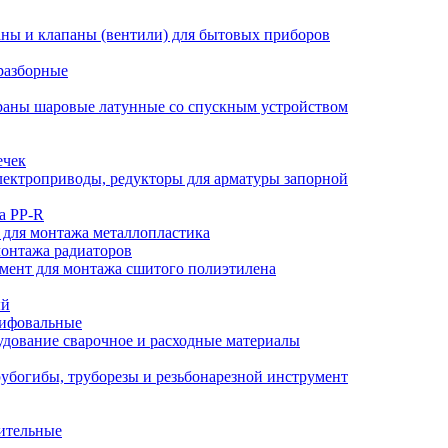
ны и клапаны (вентили) для бытовых приборов
разборные
аны шаровые латунные со спускным устройством
ечек
ектроприводы, редукторы для арматуры запорной
а PP-R
 для монтажа металлопластика
монтажа радиаторов
мент для монтажа сшитого полиэтилена
ый
лифовальные
дование сварочное и расходные материалы
убогибы, труборезы и резьбонарезной инструмент
ительные