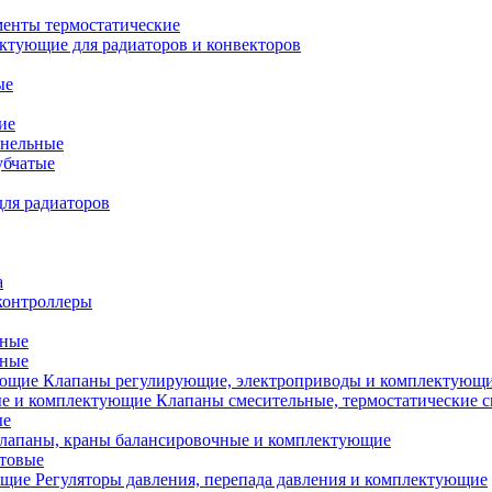
менты термостатические
ктующие для радиаторов и конвекторов
ые
ие
анельные
убчатые
ля радиаторов
а
контроллеры
тные
ьные
Клапаны регулирующие, электроприводы и комплектующ
Клапаны смесительные, термостатические 
ые
лапаны, краны балансировочные и комплектующие
ытовые
Регуляторы давления, перепада давления и комплектующие