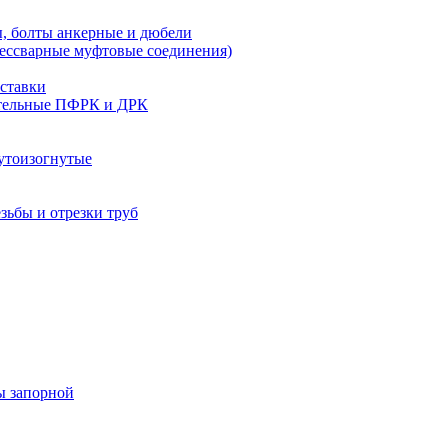
, болты анкерные и дюбели
бессварные муфтовые соединения)
ставки
тельные ПФРК и ДРК
утоизогнутые
езьбы и отрезки труб
ы запорной