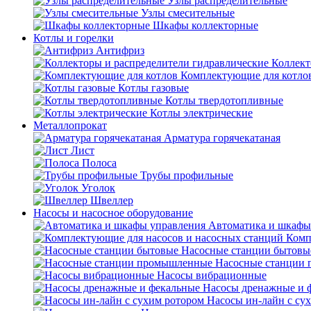
Узлы распределительные
Узлы смесительные
Шкафы коллекторные
Котлы и горелки
Антифриз
Коллект
Комплектующие для котло
Котлы газовые
Котлы твердотопливные
Котлы электрические
Металлопрокат
Арматура горячекатаная
Лист
Полоса
Трубы профильные
Уголок
Швеллер
Насосы и насосное оборудование
Автоматика и шкафы
Комп
Насосные станции бытовы
Насосные станции
Насосы вибрационные
Насосы дренажные и 
Насосы ин-лайн с су