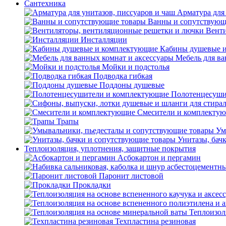
Сантехника
Арматура для 
Ванны и сопутствующ
Венти
Инсталляции
Кабины душевые 
Мебель для ва
Мойки и подстолья
Подводка гибкая
Поддоны душевые
Полотенцесуши
Смесители и комплекту
Трапы
Ум
Унитазы, бач
Теплоизоляция, уплотнения, защитные покрытия
Асбокартон и пергамин
Паронит листовой
Прокладки
Теплоизол
Техпластина резиновая