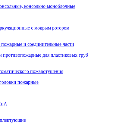
онсольные, консольно-моноблочные
ркуляционные с мокрым ротором
 пожарные и соединительные части
 противопожарные для пластиковых труб
томатического пожаротушения
 головки пожарные
ПиА
мплектующие