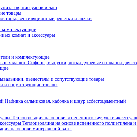
унитазов, писсуаров и чаш
ие товары
ляторы, вентиляционные решетки и лючки
и комплектующие
нных комнат и аксессуары
тели и комплектующие
Сифоны, выпуски, лотки душевые и шланги для с
ющие
ывальники, пьедесталы и сопутствующие товары
ки и сопутствующие товары
Набивка сальниковая, каболка и шнур асбестоцементный
Теплоизоляция на основе вспененного каучука и аксессуа
Теплоизоляция на основе вспененного полиэтилена и
яция на основе минеральной ваты