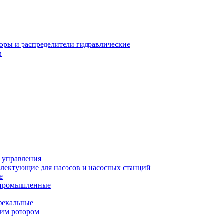
оры и распределители гидравлические
в
 управления
лектующие для насосов и насосных станций
е
 промышленные
фекальные
хим ротором