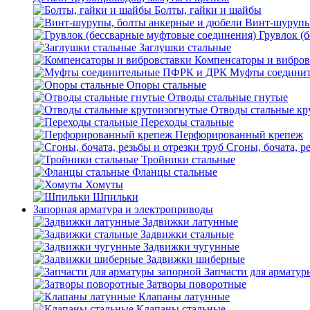
Болты, гайки и шайбы
Винт-шурупы
Грувлок (
Заглушки стальные
Компенсаторы и вибров
Муфты соедини
Опоры стальные
Отводы стальные гнутые
Отводы стальные кр
Переходы стальные
Перфорированный крепеж
Сгоны, бочата, р
Тройники стальные
Фланцы стальные
Хомуты
Шпильки
Запорная арматура и электроприводы
Задвижки латунные
Задвижки стальные
Задвижки чугунные
Задвижки шиберные
Запчасти для арматур
Затворы поворотные
Клапаны латунные
Клапаны стальные