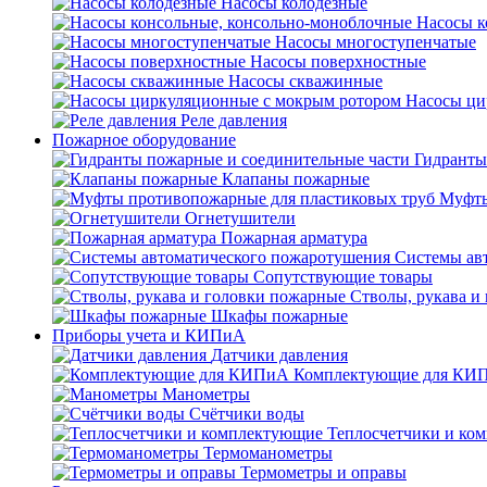
Насосы колодезные
Насосы к
Насосы многоступенчатые
Насосы поверхностные
Насосы скважинные
Насосы ци
Реле давления
Пожарное оборудование
Гидранты
Клапаны пожарные
Муфты
Огнетушители
Пожарная арматура
Системы ав
Сопутствующие товары
Стволы, рукава и
Шкафы пожарные
Приборы учета и КИПиА
Датчики давления
Комплектующие для КИ
Манометры
Счётчики воды
Теплосчетчики и ко
Термоманометры
Термометры и оправы