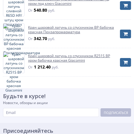
типовая фигура
хром под ключ Giacomini
540.80
От
руб.
Тип присоединения
Тип присоединения
внутренняя
Характеризует способ присоединения к
Кран шаровой латунь со спускником ВР бабочка
резьба
трубопроводу (энергоустановке) и к
красная Пензапромарматура
измерительному прибору
342.70
От
руб.
Тип затвора
Тип затвора
рычаг
Характеризует способ управления краном
Кран шаровой латунь со спускником R251S ВР
хром бабочка красная Giacomini
Цвет ручки/бабочки
красный
1 212.40
От
руб.
Тип устройства
Тип устройства
Характеризует условную величину отверстия в
полнопроходной
запорном органе арматуры (размер отверстия
шара)
Будьте в курсе!
Регламентирующий документ
Новости, обзоры и акции
Регламентирующий документ
ГОСТ Р 59553-
Характеризует нормативный документ (ТУ, ГОСТ)
2021
ПОДПИСАТЬСЯ
по которому изготовлена данная арматура
Масса нетто
0.274 кг
Присоединяйтесь
Страна происхождения
Китай