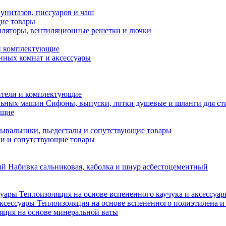
унитазов, писсуаров и чаш
ие товары
ляторы, вентиляционные решетки и лючки
и комплектующие
нных комнат и аксессуары
тели и комплектующие
Сифоны, выпуски, лотки душевые и шланги для с
ющие
ывальники, пьедесталы и сопутствующие товары
ки и сопутствующие товары
Набивка сальниковая, каболка и шнур асбестоцементный
Теплоизоляция на основе вспененного каучука и аксессуа
Теплоизоляция на основе вспененного полиэтилена и
яция на основе минеральной ваты