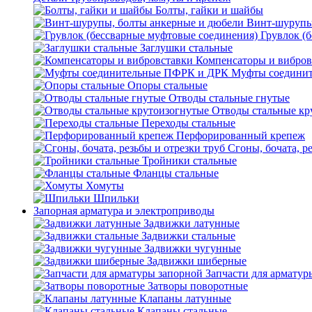
Болты, гайки и шайбы
Винт-шурупы
Грувлок (
Заглушки стальные
Компенсаторы и вибров
Муфты соедини
Опоры стальные
Отводы стальные гнутые
Отводы стальные кр
Переходы стальные
Перфорированный крепеж
Сгоны, бочата, р
Тройники стальные
Фланцы стальные
Хомуты
Шпильки
Запорная арматура и электроприводы
Задвижки латунные
Задвижки стальные
Задвижки чугунные
Задвижки шиберные
Запчасти для арматур
Затворы поворотные
Клапаны латунные
Клапаны стальные