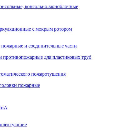
онсольные, консольно-моноблочные
ркуляционные с мокрым ротором
 пожарные и соединительные части
 противопожарные для пластиковых труб
томатического пожаротушения
 головки пожарные
ПиА
мплектующие