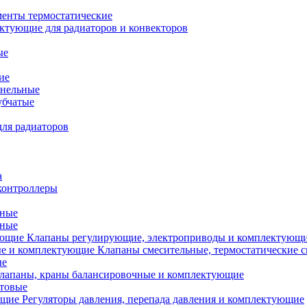
менты термостатические
ктующие для радиаторов и конвекторов
ые
ие
анельные
убчатые
ля радиаторов
а
контроллеры
тные
ьные
Клапаны регулирующие, электроприводы и комплектующ
Клапаны смесительные, термостатические 
ые
лапаны, краны балансировочные и комплектующие
ытовые
Регуляторы давления, перепада давления и комплектующие