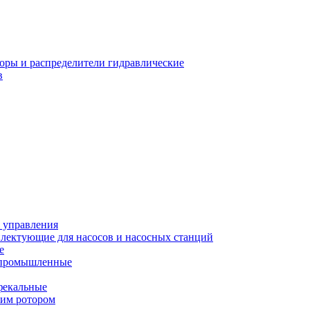
оры и распределители гидравлические
в
 управления
лектующие для насосов и насосных станций
е
 промышленные
фекальные
хим ротором