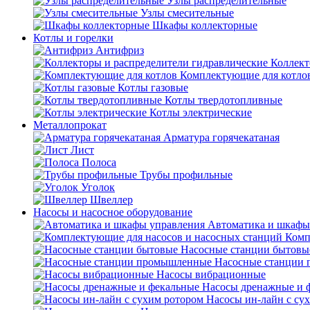
Узлы распределительные
Узлы смесительные
Шкафы коллекторные
Котлы и горелки
Антифриз
Коллект
Комплектующие для котло
Котлы газовые
Котлы твердотопливные
Котлы электрические
Металлопрокат
Арматура горячекатаная
Лист
Полоса
Трубы профильные
Уголок
Швеллер
Насосы и насосное оборудование
Автоматика и шкафы
Комп
Насосные станции бытовы
Насосные станции
Насосы вибрационные
Насосы дренажные и 
Насосы ин-лайн с су