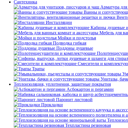
Сантехника
Арматура для 
Ванны и сопутствующ
Венти
Инсталляции
Кабины душевые 
Мебель для ва
Мойки и подстолья
Подводка гибкая
Поддоны душевые
Полотенцесуши
Смесители и комплекту
Трапы
Ум
Унитазы, бач
Теплоизоляция, уплотнения, защитные покрытия
Асбокартон и пергамин
Паронит листовой
Прокладки
Теплоизол
Техпластина резиновая