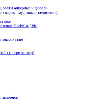
, болты анкерные и дюбели
бессварные муфтовые соединения)
ставки
тельные ПФРК и ДРК
утоизогнутые
езьбы и отрезки труб
ы запорной