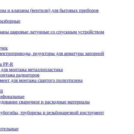
ны и клапаны (вентили) для бытовых приборов
разборные
аны шаровые латунные со спускным устройством
ечек
ектроприводы, редукторы для арматуры запорной
а PP-R
 для монтажа металлопластика
монтажа радиаторов
мент для монтажа сшитого полиэтилена
ый
лифовальные
дование сварочное и расходные материалы
убогибы, труборезы и резьбонарезной инструмент
ительные