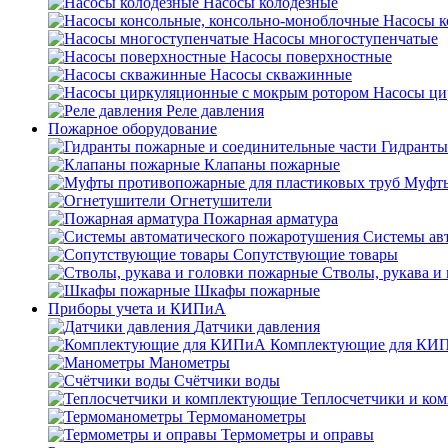
Насосы колодезные
Насосы к
Насосы многоступенчатые
Насосы поверхностные
Насосы скважинные
Насосы ци
Реле давления
Пожарное оборудование
Гидранты
Клапаны пожарные
Муфты
Огнетушители
Пожарная арматура
Системы ав
Сопутствующие товары
Стволы, рукава и
Шкафы пожарные
Приборы учета и КИПиА
Датчики давления
Комплектующие для КИ
Манометры
Счётчики воды
Теплосчетчики и ко
Термоманометры
Термометры и оправы