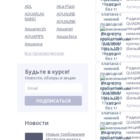
ADL
Alca Plast
Артикул
AQUAFLAX
AQUALINE
Радиа
NANO
AQUALINK
QUADRU
секций
Aquanerzh
Aquanet
нижне
AQUAPIPE
Aquasfera
разнес
кроншт
Aquaviva
(Белый
Все производители
Артикул
Радиа
Будьте в курсе!
QUADRU
Новости, обзоры и акции
секций
нижне
разнес
кроншт
(Белый
ПОДПИСАТЬСЯ
Артикул
Радиа
Новости
QUADRU
секций
нижне
Новые требования
разнес
Мосводоканала к