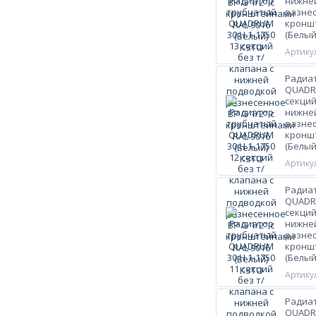
нижне
разнес
кроншт
(Белый
Артикул
Радиа
QUADRU
секций
нижне
разнес
кроншт
(Белый
Артикул
Радиа
QUADRU
секций
нижне
разнес
кроншт
(Белый
Артикул
Радиа
QUADRU