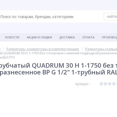
НОВОСТИ
АКЦИИ И СКИДКИ
ДОСТАВКА
ОПЛАТА
ПРОИЗВО
в
Радиаторы, конвекторы и комплектующие
Радиаторы стальн
 QUADRUM 30 H 1-1750 без т/клапана с нижней подводкой разнесенно
лый) КЗТО
рубчатый QUADRUM 30 H 1-1750 без 
разнесенное ВР G 1/2" 1-трубный RA
Артикул: -