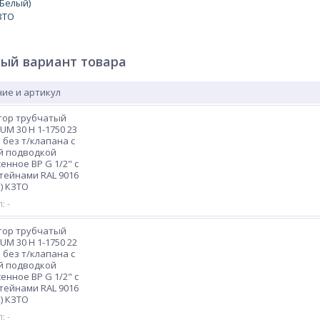
ый вариант товара
ие и артикул
тор трубчатый
M 30 H 1-1750 23
 без т/клапана с
й подводкой
енное ВР G 1/2" с
ейнами RAL 9016
) КЗТО
: -
тор трубчатый
M 30 H 1-1750 22
 без т/клапана с
й подводкой
енное ВР G 1/2" с
ейнами RAL 9016
) КЗТО
: -