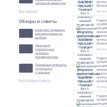
кроншт
запорной арматуре
(Белый
Все новости
Артикул
Радиа
Обзоры и советы
QUADRU
секций
Кран или задвижка,
нижне
рекомендации по
разнес
выбору
кроншт
(Белый
Дисковые
поворотные
Артикул
затворы,
преимущества
Радиа
QUADRU
Пожарные гидранты
секций
чугунные и
нижне
стальные
разнес
кроншт
Все обзоры и советы
(Белый
Артикул
Радиа
QUADRU
секций