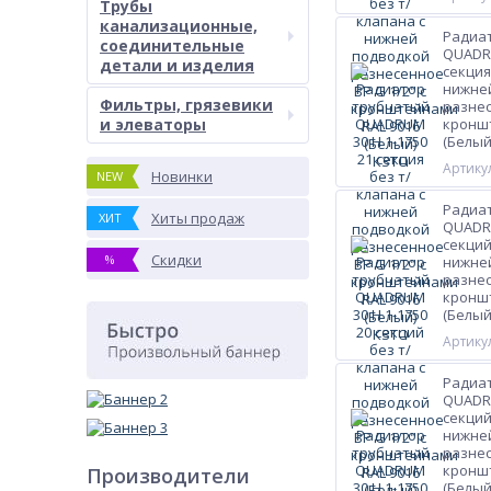
Трубы
канализационные,
Радиа
соединительные
QUADRU
детали и изделия
секция
нижне
Фильтры, грязевики
разнес
и элеваторы
кроншт
(Белый
Артикул
Новинки
NEW
Радиа
Хиты продаж
ХИТ
QUADRU
секций
Скидки
%
нижне
разнес
кроншт
(Белый
Артикул
Радиа
QUADRU
секций
нижне
разнес
кроншт
Производители
(Белый