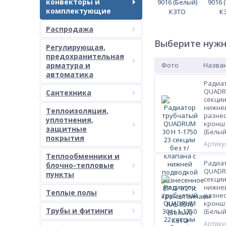
конвекторы и
комплектующие
Распродажа
Выберите нужн
Регулирующая,
предохранительная
арматура и
Фото
Назван
автоматика
Радиа
QUADRU
Сантехника
секции
нижне
Теплоизоляция,
разнес
уплотнения,
кроншт
защитные
(Белый
покрытия
Артикул
Теплообменники и
Радиа
блочно-тепловые
QUADRU
пункты
секции
нижне
Теплые полы
разнес
кроншт
Трубы и фитинги
(Белый
Артикул