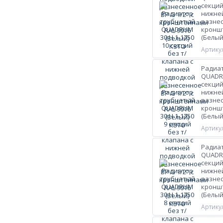
секций
нижне
разнес
кроншт
(Белый
Артикул
Радиа
QUADRU
секций
нижне
разнес
кроншт
(Белый
Артикул
Радиа
QUADRU
секций
нижне
разнес
кроншт
(Белый
Артикул