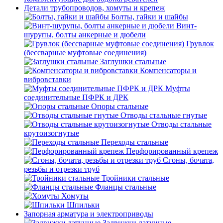
Детали трубопроводов, хомуты и крепеж
Болты, гайки и шайбы
Винт-
шурупы, болты анкерные и дюбели
Грувлок
(бессварные муфтовые соединения)
Заглушки стальные
Компенсаторы и
вибровставки
Муфты
соединительные ПФРК и ДРК
Опоры стальные
Отводы стальные гнутые
Отводы стальные
крутоизогнутые
Переходы стальные
Перфорированный крепеж
Сгоны, бочата,
резьбы и отрезки труб
Тройники стальные
Фланцы стальные
Хомуты
Шпильки
Запорная арматура и электроприводы
Задвижки латунные