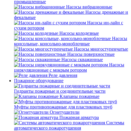
промышленные
Насосы вибрационные
Насосы дренажные и
фекальные
Насосы ин-лайн с
сухим ротором
Насосы колодезные
Насосы
консольные, консольно-моноблочные
Насосы многоступенчатые
Насосы поверхностные
Насосы скважинные
Насосы
циркуляционные с мокрым ротором
Реле давления
Пожарное оборудование
Гидранты пожарные и соединительные части
Клапаны пожарные
Муфты противопожарные для пластиковых труб
Огнетушители
Пожарная арматура
Системы
автоматического пожаротушения