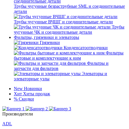
Трубы чугунные безраструбные SML и соединительные
детали
Трубы чугунные ВЧШГ и соединительные детали
Трубы
чугунные ЧК и соединительные детали
Фильтры, грязевики и элеваторы
Грязевики
Конденсатоотводчики
Фильтры
бытовые и комплектующие к ним
Фильтры и
запчасти для фильтров
Элеваторы и
элеваторные узлы
New
Новинки
Хит
Хиты продаж
%
Скидки
Производители
ADL