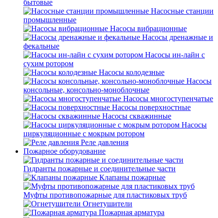
бытовые
Насосные станции
промышленные
Насосы вибрационные
Насосы дренажные и
фекальные
Насосы ин-лайн с
сухим ротором
Насосы колодезные
Насосы
консольные, консольно-моноблочные
Насосы многоступенчатые
Насосы поверхностные
Насосы скважинные
Насосы
циркуляционные с мокрым ротором
Реле давления
Пожарное оборудование
Гидранты пожарные и соединительные части
Клапаны пожарные
Муфты противопожарные для пластиковых труб
Огнетушители
Пожарная арматура