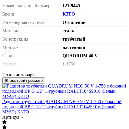
Номенклатурный номер
121-9445
Бренд
КЗТО
Инженерная система
Отопление
Материал
сталь
Конструкция
трубчатый
Монтаж
настенный
Серия
QUADRUM 40 V
Модель
1-1750
Тип подключения
боковое подключение
Похожие товары
Сторона подключения
Быстрый просмотр
универсальная
Подключение к системе
внутренняя резьба G 1/2"
отопления
Радиатор трубчатый QUADRUM NEO 50 V 1-750 с боковой
без термостатического
Терморегулятор
подводкой ВР G 1/2" 1-трубный RAL1T104S9016 (Белый
клапана
МУАР) КЗТО
кронштейны - входят в
Артикул: -
Крепеж
комплект поставки