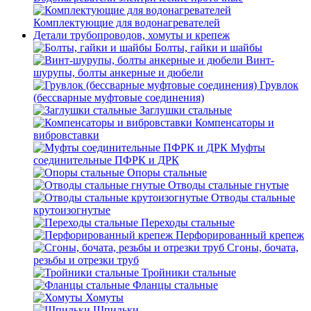
Комплектующие для водонагревателей
Детали трубопроводов, хомуты и крепеж
Болты, гайки и шайбы
Винт-
шурупы, болты анкерные и дюбели
Грувлок
(бессварные муфтовые соединения)
Заглушки стальные
Компенсаторы и
вибровставки
Муфты
соединительные ПФРК и ДРК
Опоры стальные
Отводы стальные гнутые
Отводы стальные
крутоизогнутые
Переходы стальные
Перфорированный крепеж
Сгоны, бочата,
резьбы и отрезки труб
Тройники стальные
Фланцы стальные
Хомуты
Шпильки