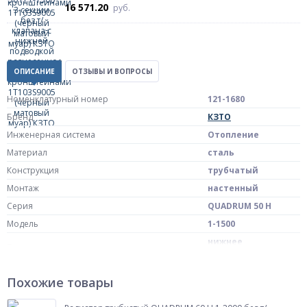
16 571.20
руб.
ОПИСАНИЕ
ОТЗЫВЫ И ВОПРОСЫ
Номенклатурный номер
121-1680
Бренд
КЗТО
Инженерная система
Отопление
Материал
сталь
Конструкция
трубчатый
Монтаж
настенный
Серия
QUADRUM 50 H
Модель
1-1500
нижнее
Тип подключения
подключение
Сторона подключения
разнесенное
Похожие товары
внутренняя резьба
Подключение к системе отопления
G 1/2"