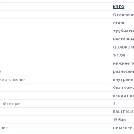
КЗТО
Отоплен
сталь
трубчат
настенн
QUADRUM 
1-1750
нижнее п
я
разнесен
ме отопления
внутрення
без терм
входит в
ной секции
1
RAL1T104S
15 бар
ение
не менее 