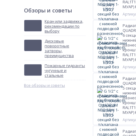
RAL1T1
МУАР)
Обзоры и советы
Артикул
Кран или задвижка,
Радиа
рекомендации по
QUADRU
выбору
6 секц
нижне
Дисковые
разнес
поворотные
кронш
затворы,
RAL1T1
преимущества
МУАР)
Пожарные гидранты
Артикул
чугунные и
стальные
Радиа
QUADRU
Все обзоры и советы
5 секц
нижне
разнес
кронш
RAL1T1
МУАР)
Артикул
Радиа