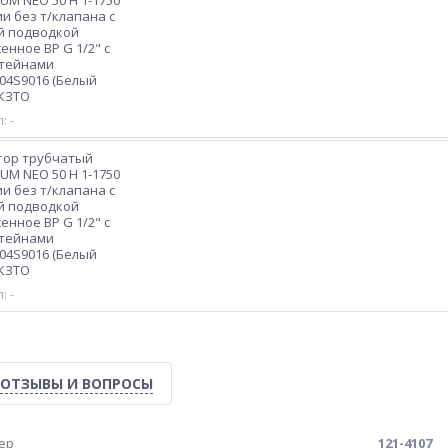
M NEO 50 H 1-1750
ии без т/клапана с
й подводкой
енное ВР G 1/2" с
тейнами
04S9016 (Белый
 КЗТО
: -
тор трубчатый
M NEO 50 H 1-1750
ии без т/клапана с
й подводкой
енное ВР G 1/2" с
тейнами
04S9016 (Белый
 КЗТО
: -
ОТЗЫВЫ И ВОПРОСЫ
ер
121-4107