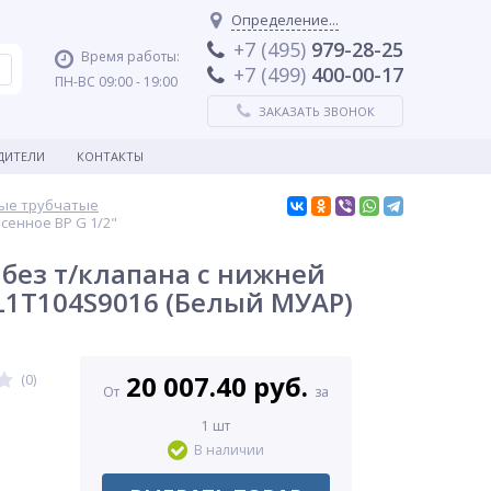
Определение...
+7 (495)
979-28-25
Время работы:
+7 (499)
400-00-17
ПН-ВС 09:00 - 19:00
ЗАКАЗАТЬ ЗВОНОК
ДИТЕЛИ
КОНТАКТЫ
ые трубчатые
сенное ВР G 1/2"
без т/клапана с нижней
AL1T104S9016 (Белый МУАР)
20 007.40 руб.
(0)
От
за
1 шт
В наличии