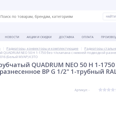
НОВОСТИ
АКЦИИ И СКИДКИ
ДОСТАВКА
ОПЛАТА
ПРОИЗВО
в
Радиаторы, конвекторы и комплектующие
Радиаторы стальн
 QUADRUM NEO 50 H 1-1750 без т/клапана с нижней подводкой разне
016 (Белый МУАР) КЗТО
рубчатый QUADRUM NEO 50 H 1-1750 
разнесенное ВР G 1/2" 1-трубный R
Артикул: -