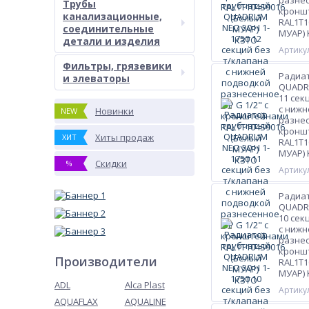
разнес
Трубы
кронш
канализационные,
RAL1T1
соединительные
МУАР)
детали и изделия
Артикул
Фильтры, грязевики
Радиа
и элеваторы
QUADRU
11 сек
с нижн
Новинки
NEW
разнес
кронш
Хиты продаж
ХИТ
RAL1T1
МУАР)
Скидки
%
Артикул
Радиа
QUADRU
10 сек
с нижн
разнес
кронш
Производители
RAL1T1
МУАР)
ADL
Alca Plast
Артикул
AQUAFLAX
AQUALINE