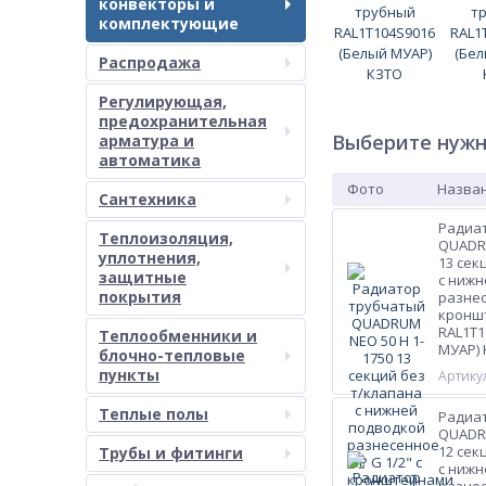
конвекторы и
комплектующие
Распродажа
Регулирующая,
предохранительная
Выберите нужн
арматура и
автоматика
Фото
Назван
Сантехника
Радиа
Теплоизоляция,
QUADRU
уплотнения,
13 сек
защитные
с нижн
покрытия
разнес
кронш
RAL1T1
Теплообменники и
МУАР)
блочно-тепловые
пункты
Артикул
Теплые полы
Радиа
QUADRU
12 сек
Трубы и фитинги
с нижн