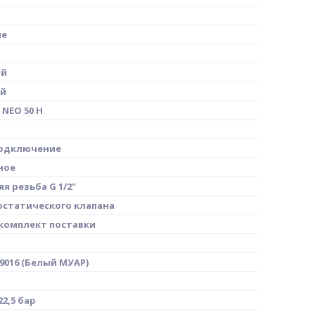
ие
ый
ый
NEO 50 H
одключение
ное
я резьба G 1/2"
остатического клапана
 комплект поставки
9016 (Белый МУАР)
22,5 бар