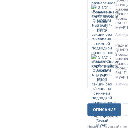
QUADRU
4 секц
нижне
разнес
кронш
RAL1T1
МУАР)
Артикул
Радиа
QUADRU
3 секц
нижне
разнес
кронш
RAL1T1
МУАР)
Артикул
ОПИСАНИЕ
Номенклатурный ном