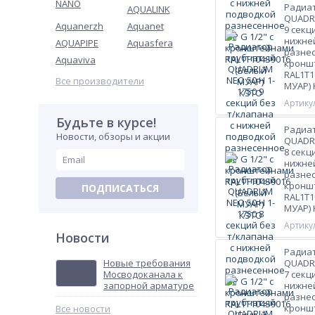
NANO
Радиа
AQUALINK
QUADRU
Aquanerzh
Aquanet
9 секц
нижне
AQUAPIPE
Aquasfera
разнес
Aquaviva
кронш
RAL1T1
Все производители
МУАР)
Артикул
Будьте в курсе!
Радиа
Новости, обзоры и акции
QUADRU
8 секц
нижне
разнес
кронш
ПОДПИСАТЬСЯ
RAL1T1
МУАР)
Артикул
Новости
Радиа
Новые требования
QUADRU
Мосводоканала к
7 секц
запорной арматуре
нижне
разнес
кронш
Все новости