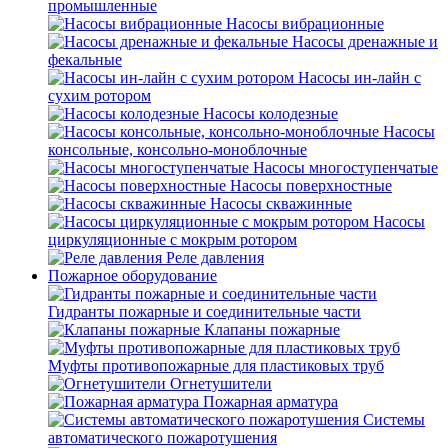
промышленные
Насосы вибрационные
Насосы дренажные и
фекальные
Насосы ин-лайн с
сухим ротором
Насосы колодезные
Насосы
консольные, консольно-моноблочные
Насосы многоступенчатые
Насосы поверхностные
Насосы скважинные
Насосы
циркуляционные с мокрым ротором
Реле давления
Пожарное оборудование
Гидранты пожарные и соединительные части
Клапаны пожарные
Муфты противопожарные для пластиковых труб
Огнетушители
Пожарная арматура
Системы
автоматического пожаротушения