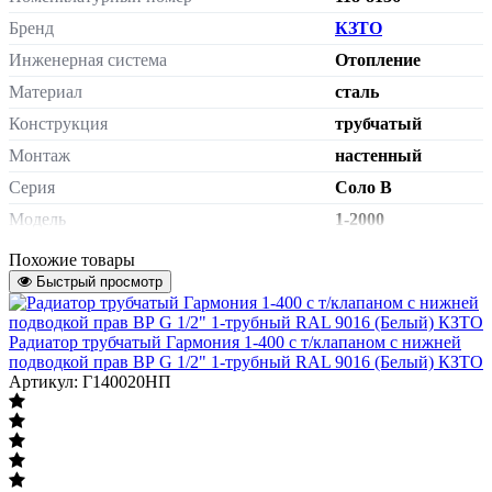
Бренд
КЗТО
Инженерная система
Отопление
Материал
сталь
Конструкция
трубчатый
Монтаж
настенный
Серия
Соло В
Модель
1-2000
нижнее
Похожие товары
Тип подключения
подключение
Быстрый просмотр
Сторона подключения
справа
внутренняя
Радиатор трубчатый Гармония 1-400 с т/клапаном с нижней
Подключение к системе отопления
резьба G 1/2"
подводкой прав ВР G 1/2" 1-трубный RAL 9016 (Белый) КЗТО
Артикул: Г140020НП
с
Терморегулятор
термостатическим
клапаном
Присоединение термостатического
гайка М30х1,5
элемента