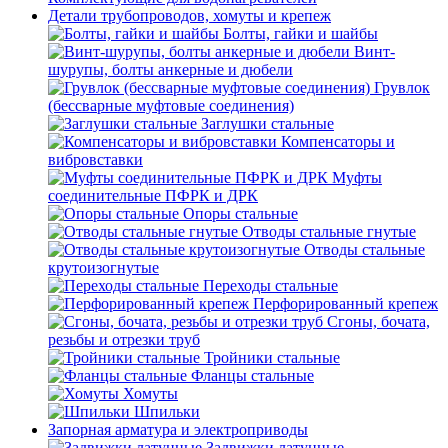
Детали трубопроводов, хомуты и крепеж
Болты, гайки и шайбы
Винт-
шурупы, болты анкерные и дюбели
Грувлок
(бессварные муфтовые соединения)
Заглушки стальные
Компенсаторы и
вибровставки
Муфты
соединительные ПФРК и ДРК
Опоры стальные
Отводы стальные гнутые
Отводы стальные
крутоизогнутые
Переходы стальные
Перфорированный крепеж
Сгоны, бочата,
резьбы и отрезки труб
Тройники стальные
Фланцы стальные
Хомуты
Шпильки
Запорная арматура и электроприводы
Задвижки латунные