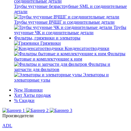
Трубы чугунные безраструбные SML и соединительные
детали
Трубы чугунные ВЧШГ и соединительные детали
Трубы
чугунные ЧК и соединительные детали
Фильтры, грязевики и элеваторы
Грязевики
Конденсатоотводчики
Фильтры
бытовые и комплектующие к ним
Фильтры и
запчасти для фильтров
Элеваторы и
элеваторные узлы
New
Новинки
Хит
Хиты продаж
%
Скидки
Производители
ADL