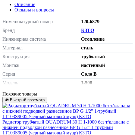
Описание
Отзывы и вопросы
Номенклатурный номер
120-6879
Бренд
КЗТО
Инженерная система
Отопление
Материал
сталь
Конструкция
трубчатый
Монтаж
настенный
Серия
Соло В
Модель
1-500
Тип подключения
боковое подключение
Похожие товары
Сторона подключения
Быстрый просмотр
универсальная
внутренняя резьба G
Подключение к системе отопления
1/2"
Радиатор трубчатый QUADRUM 30 H 1-1000 без т/клапана с
без термостатического
Терморегулятор
нижней подводкой разнесенное ВР G 1/2" 1-трубный
клапана
1T103S9005 (черный матовый муар) КЗТО