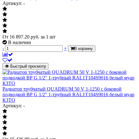
кронштейны - входят в
Артикул: -
Крепеж
комплект поставки
Количество труб в одной секции
1
Цвет
RAL 9016 (Белый)
Масса нетто
5.46 кг
От
16 897.20
руб.
за 1 шт
В наличии
Страна происхождения
Россия
-
+
В корзину
Количество секций
6 секций
Быстрый просмотр
Радиатор трубчатый QUADRUM 50 V 1-1250 с боковой
подводкой ВР G 1/2" 1-трубный RAL1Т104S9016 белый муар
КЗТО
Артикул: -