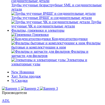
Трубы чугунные безраструбные SML и соединительные
детали
Трубы чугунные ВЧШГ и соединительные детали
Трубы
чугунные ЧК и соединительные детали
Фильтры, грязевики и элеваторы
Грязевики
Конденсатоотводчики
Фильтры
бытовые и комплектующие к ним
Фильтры и
запчасти для фильтров
Элеваторы и
элеваторные узлы
New
Новинки
Хит
Хиты продаж
%
Скидки
Производители
ADL