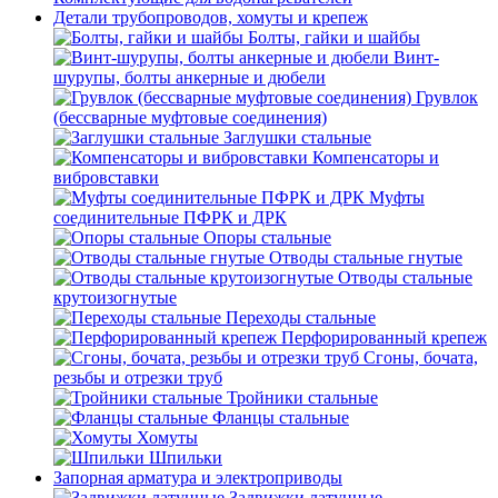
Детали трубопроводов, хомуты и крепеж
Болты, гайки и шайбы
Винт-
шурупы, болты анкерные и дюбели
Грувлок
(бессварные муфтовые соединения)
Заглушки стальные
Компенсаторы и
вибровставки
Муфты
соединительные ПФРК и ДРК
Опоры стальные
Отводы стальные гнутые
Отводы стальные
крутоизогнутые
Переходы стальные
Перфорированный крепеж
Сгоны, бочата,
резьбы и отрезки труб
Тройники стальные
Фланцы стальные
Хомуты
Шпильки
Запорная арматура и электроприводы
Задвижки латунные