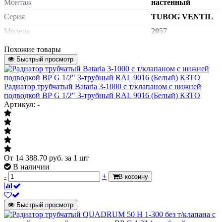
Монтаж
настенный
Серия
TUBOG VENTIL
Модель
2057
нижнее
Похожие товары
Тип подключения
подключение
Быстрый просмотр
Сторона подключения
универсальная
Схема подключения к системе
Радиатор трубчатый Bataria 3-1000 с т/клапаном с нижней
подключение DV1
отопления
подводкой ВР G 1/2" 3-трубный RAL 9016 (Белый) КЗТО
Артикул: -
наружная резьба
Подключение к системе отопления
G 3/4" под
евроконус
с
Терморегулятор
термостатическим
клапаном
От
14 388.70
руб.
за 1 шт
В наличии
Присоединение термостатического
гайка М30х1,5
-
+
В корзину
элемента
заказывается
Элемент термостатический
отдельно
Быстрый просмотр
кронштейны -