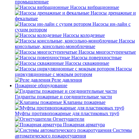
промышленные
Насосы вибрационные
Насосы дренажные и
фекальные
Насосы ин-лайн с
сухим ротором
Насосы колодезные
Насосы
консольные, консольно-моноблочные
Насосы многоступенчатые
Насосы поверхностные
Насосы скважинные
Насосы
циркуляционные с мокрым ротором
Реле давления
Пожарное оборудование
Гидранты пожарные и соединительные части
Клапаны пожарные
Муфты противопожарные для пластиковых труб
Огнетушители
Пожарная арматура
Системы
автоматического пожаротушения